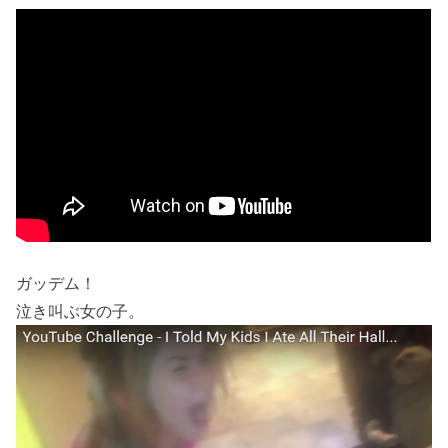
ガッデム！
泣き叫ぶ女の子。