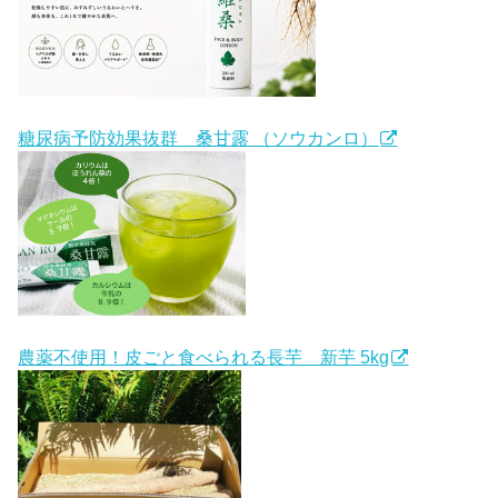
糖尿病予防効果抜群 桑甘露 （ソウカンロ）
農薬不使用！皮ごと食べられる長芋 新芋 5kg