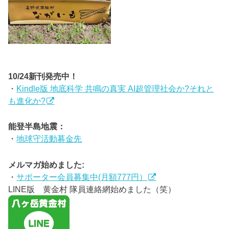
10/24新刊発売中！
・
Kindle版 地底科学 共鳴の真実 AI超管理社会か?それと
も進化か?
能登半島地震：
・
地球守活動募金先
メルマガ始めました:
・
サポーター会員募集中(月額777円）
LINE版 黄金村 隊員連絡網始めました（笑）