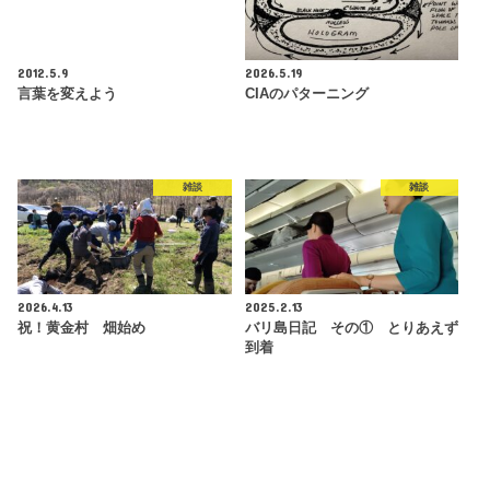
2012.5.9
2026.5.19
言葉を変えよう
CIAのパターニング
雑談
雑談
2026.4.13
2025.2.13
祝！黄金村 畑始め
バリ島日記 その① とりあえず
到着