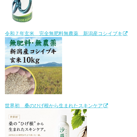
令和７年玄米 完全無肥料無農薬 新潟産コシイブキ
世界初 桑のひげ根から生まれたスキンケア