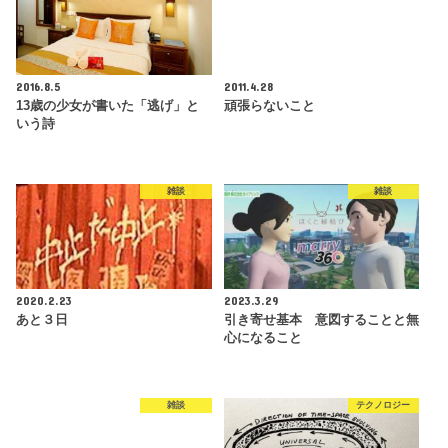
2016.8.5
2011.4.28
13歳の少女が書いた「逃げ」と
頑張らないこと
いう詩
雑談
雑談
2020.2.23
2023.3.29
あと３日
引き寄せ基本 意図することと無
心になること
雑談
テクノロジー