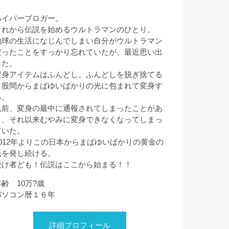
ハイパーブロガー。
これから伝説を始めるウルトラマンのひとり。
地球の生活になじんでしまい自分がウルトラマン
だったことをすっかり忘れていたが、最近思い出
した。
変身アイテムはふんどし。ふんどしを脱ぎ捨てる
と股間からまばゆいばかりの光に包まれて変身す
る。
以前、変身の最中に通報されてしまったことがあ
り、それ以来むやみに変身できなくなってしまっ
ていた。
2012年よりこの日本からまばゆいばかりの黄金の
光を発し続ける。
続け者ども！伝説はここから始まる！！
年齢 10万?歳
パソコン暦１６年
詳細プロフィール