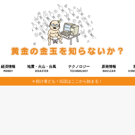
経済情報
地震・火山・台風
テクノロジー
原発情報
MONEY
DISASTER
TECHNOLOGY
NUCLEAR
CON
続け者ども！伝説はここから始まる！
報
健康
宇宙
奴ら
予知
洗脳