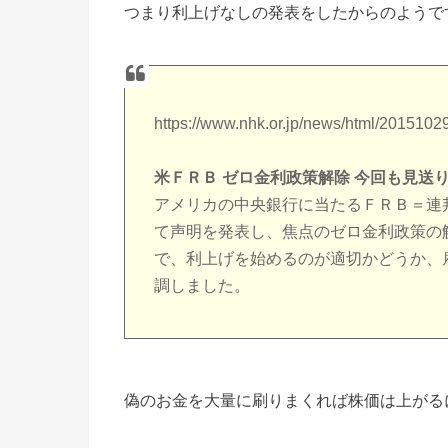
つまり利上げなしの発表をしたからのようで
https://www.nhk.or.jp/news/html/201510
米ＦＲＢ ゼロ金利政策解除 今回も見
アメリカの中央銀行に当たるＦＲＢ＝連
て声明を発表し、焦点のゼロ金利政策の
で、利上げを始めるのが適切かどうか、
調しました。
偽のお金を大量に刷りまくれば株価は上がる