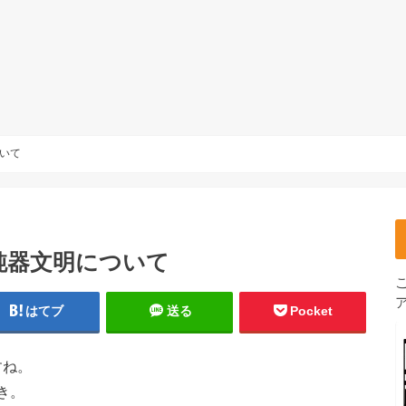
いて
鈍器文明について
はてブ
送る
Pocket
すね。
き。