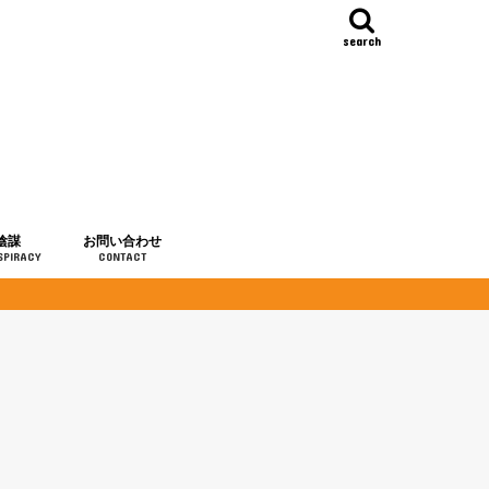
search
陰謀
お問い合わせ
SPIRACY
CONTACT
の歴史
・予言
メディア