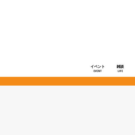
イベント
雑談
EVENT
LIFE
ショップ情
お知らせ