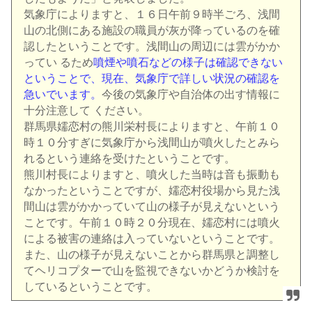
気象庁によりますと、１６日午前９時半ごろ、浅間
山の北側にある施設の職員が灰が降っているのを確
認したということです。浅間山の周辺には雲がかか
ってい るため
噴煙や噴石などの様子は確認できない
ということで、現在、気象庁で詳しい状況の確認を
急いでいます。
今後の気象庁や自治体の出す情報に
十分注意して ください。
群馬県嬬恋村の熊川栄村長によりますと、午前１０
時１０分すぎに気象庁から浅間山が噴火したとみら
れるという連絡を受けたということです。
熊川村長によりますと、噴火した当時は音も振動も
なかったということですが、嬬恋村役場から見た浅
間山は雲がかかっていて山の様子が見えないという
ことです。午前１０時２０分現在、嬬恋村には噴火
による被害の連絡は入っていないということです。
また、山の様子が見えないことから群馬県と調整し
てヘリコプターで山を監視できないかどうか検討を
しているということです。