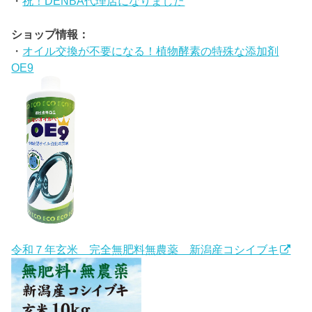
・
祝！DENBA代理店になりました
ショップ情報：
・
オイル交換が不要になる！植物酵素の特殊な添加剤
OE9
令和７年玄米 完全無肥料無農薬 新潟産コシイブキ