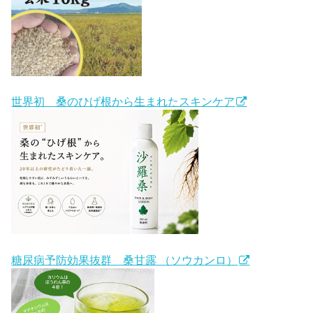
世界初 桑のひげ根から生まれたスキンケア
糖尿病予防効果抜群 桑甘露 （ソウカンロ）