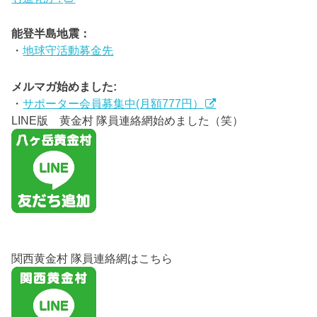
能登半島地震：
・
地球守活動募金先
メルマガ始めました:
・
サポーター会員募集中(月額777円）
LINE版 黄金村 隊員連絡網始めました（笑）
関西黄金村 隊員連絡網はこちら