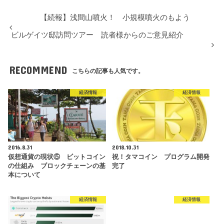
【続報】浅間山噴火！ 小規模噴火のもよう
ビルゲイツ邸訪問ツアー 読者様からのご意見紹介
RECOMMEND
こちらの記事も人気です。
経済情報
経済情報
2016.8.31
2018.10.31
仮想通貨の現状⑤ ビットコイン
祝！タマコイン プログラム開発
の仕組み ブロックチェーンの基
完了
本について
経済情報
経済情報