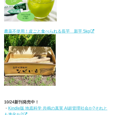
農薬不使用！皮ごと食べられる長芋 新芋 5kg
10/24新刊発売中！
・
Kindle版 地底科学 共鳴の真実 AI超管理社会か?それと
も進化か?