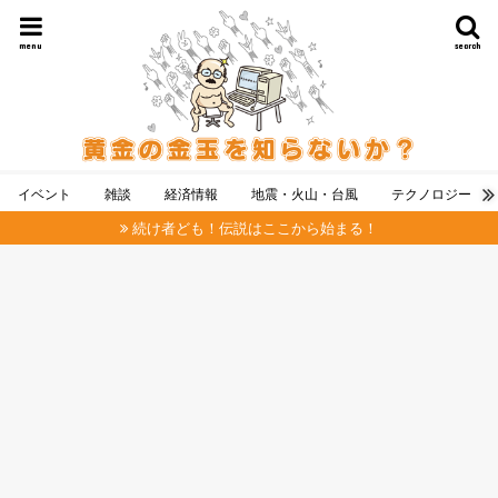
menu
search
イベント
雑談
経済情報
地震・火山・台風
テクノロジー
続け者ども！伝説はここから始まる！