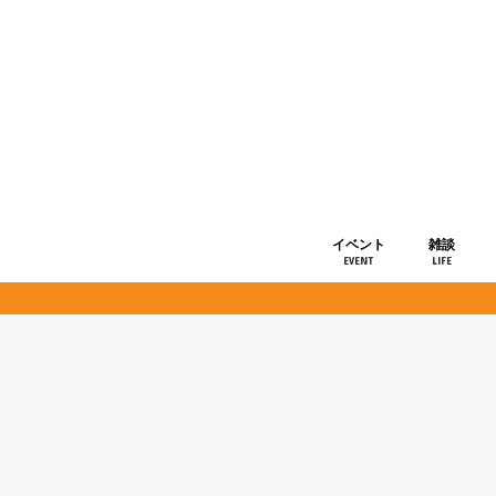
イベント
雑談
EVENT
LIFE
ショップ情
お知らせ