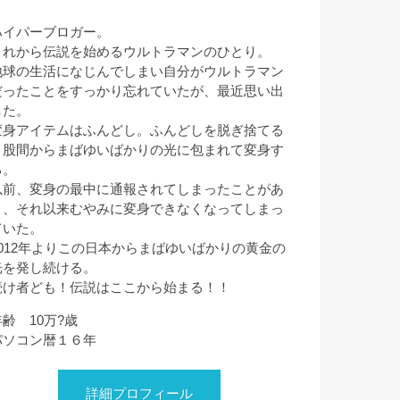
ハイパーブロガー。
これから伝説を始めるウルトラマンのひとり。
地球の生活になじんでしまい自分がウルトラマン
だったことをすっかり忘れていたが、最近思い出
した。
変身アイテムはふんどし。ふんどしを脱ぎ捨てる
と股間からまばゆいばかりの光に包まれて変身す
る。
以前、変身の最中に通報されてしまったことがあ
り、それ以来むやみに変身できなくなってしまっ
ていた。
2012年よりこの日本からまばゆいばかりの黄金の
光を発し続ける。
続け者ども！伝説はここから始まる！！
年齢 10万?歳
パソコン暦１６年
詳細プロフィール