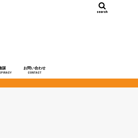
search
陰謀
お問い合わせ
SPIRACY
CONTACT
の歴史
・予言
メディア