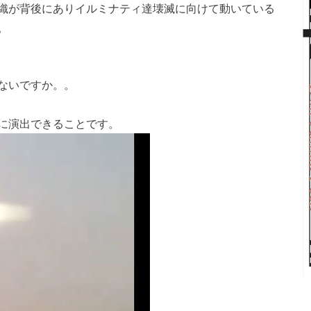
織が背後にありイルミナティ達壊滅に向けて動いている
。
ないですか。。
に演出できることです。