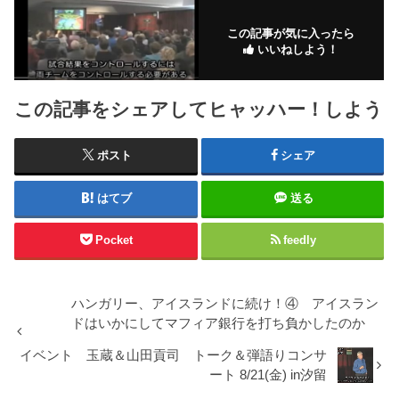
この記事が気に入ったら
いいねしよう！
この記事をシェアしてヒャッハー！しよう
ポスト
シェア
はてブ
送る
Pocket
feedly
ハンガリー、アイスランドに続け！④ アイスラン
ドはいかにしてマフィア銀行を打ち負かしたのか
イベント 玉蔵＆山田貢司 トーク＆弾語りコンサ
ート 8/21(金) in汐留