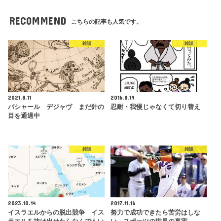
RECOMMEND
こちらの記事も人気です。
雑談
雑談
2021.8.11
2016.8.19
バシャール デジャヴ まだ針の
忍耐・我慢じゃなくて切り替え
目を通過中
雑談
雑談
2023.10.14
2017.11.16
イスラエルからの脱出競争 イス
努力で成功できたら苦労はしな