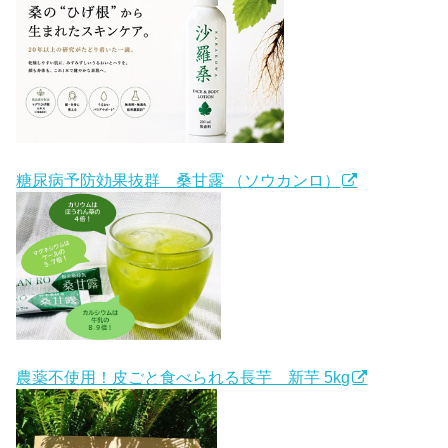
糖尿病予防効果抜群 桑甘露 （ソウカンロ）
農薬不使用！皮ごと食べられる長芋 新芋 5kg