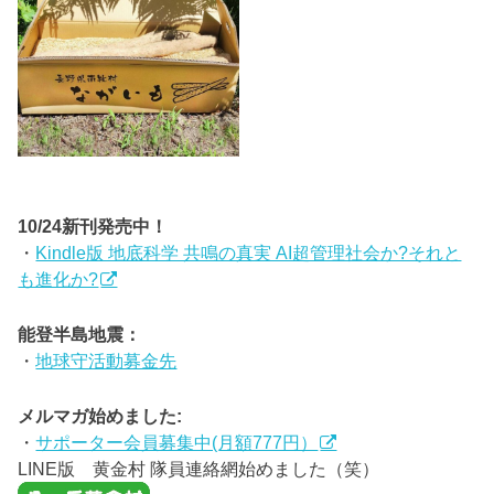
10/24新刊発売中！
・
Kindle版 地底科学 共鳴の真実 AI超管理社会か?それと
も進化か?
能登半島地震：
・
地球守活動募金先
メルマガ始めました:
・
サポーター会員募集中(月額777円）
LINE版 黄金村 隊員連絡網始めました（笑）