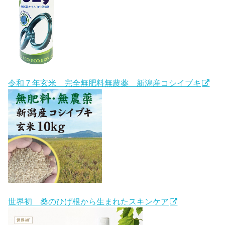
令和７年玄米 完全無肥料無農薬 新潟産コシイブキ
世界初 桑のひげ根から生まれたスキンケア