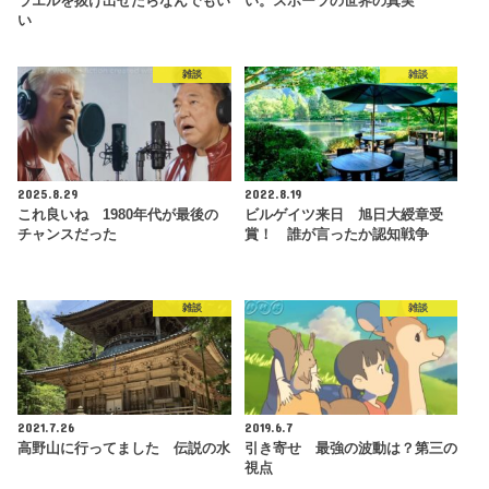
ラエルを抜け出せたらなんでもい
い。スポーツの世界の真実
い
雑談
雑談
2025.8.29
2022.8.19
これ良いね 1980年代が最後の
ビルゲイツ来日 旭日大綬章受
チャンスだった
賞！ 誰が言ったか認知戦争
雑談
雑談
2021.7.26
2019.6.7
高野山に行ってました 伝説の水
引き寄せ 最強の波動は？第三の
視点