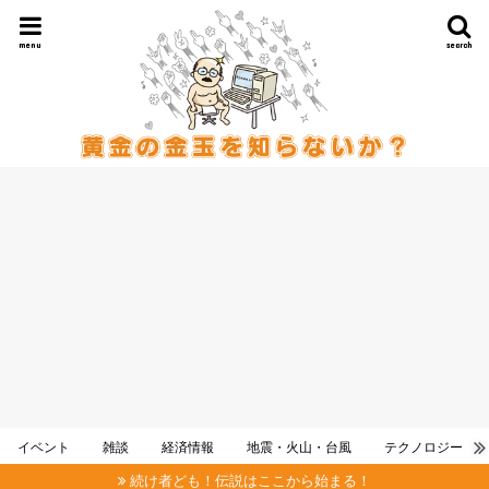
menu
search
イベント
雑談
経済情報
地震・火山・台風
テクノロジー
続け者ども！伝説はここから始まる！