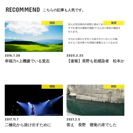
RECOMMEND
こちらの記事も人気です。
雑談
健康
2016.7.28
2020.2.25
幸福力=上機嫌でいる意志
【速報】長野も初感染者 松本か
雑談
雑談
2017.11.7
2021.3.5
二極化から抜け出すために
答え 長野 寝覚の床でした