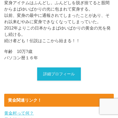
変身アイテムはふんどし。ふんどしを脱ぎ捨てると股間
からまばゆいばかりの光に包まれて変身する。
以前、変身の最中に通報されてしまったことがあり、そ
れ以来むやみに変身できなくなってしまっていた。
2012年よりこの日本からまばゆいばかりの黄金の光を発
し続ける。
続け者ども！伝説はここから始まる！！
年齢 10万?歳
パソコン暦１６年
詳細プロフィール
黄金関連リンク！
黄金村って何？