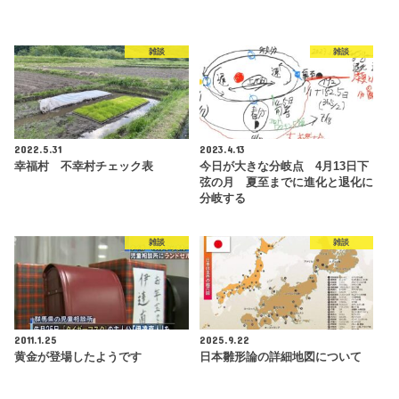
雑談
雑談
2022.5.31
2023.4.13
幸福村 不幸村チェック表
今日が大きな分岐点 4月13日下
弦の月 夏至までに進化と退化に
分岐する
雑談
雑談
2011.1.25
2025.9.22
黄金が登場したようです
日本雛形論の詳細地図について