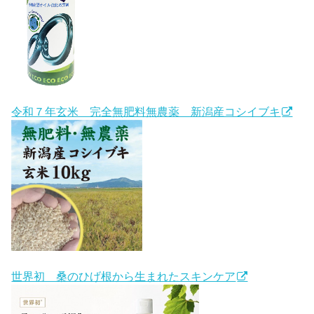
令和７年玄米 完全無肥料無農薬 新潟産コシイブキ
世界初 桑のひげ根から生まれたスキンケア