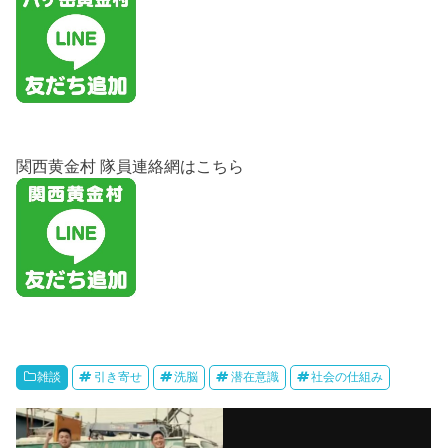
関西黄金村 隊員連絡網はこちら
雑談
引き寄せ
洗脳
潜在意識
社会の仕組み