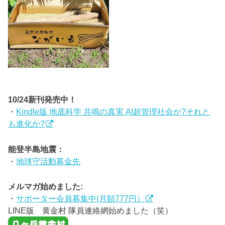
10/24新刊発売中！
・
Kindle版 地底科学 共鳴の真実 AI超管理社会か?それと
も進化か?
能登半島地震：
・
地球守活動募金先
メルマガ始めました:
・
サポーター会員募集中(月額777円）
LINE版 黄金村 隊員連絡網始めました（笑）