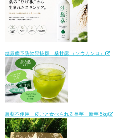
糖尿病予防効果抜群 桑甘露 （ソウカンロ）
農薬不使用！皮ごと食べられる長芋 新芋 5kg