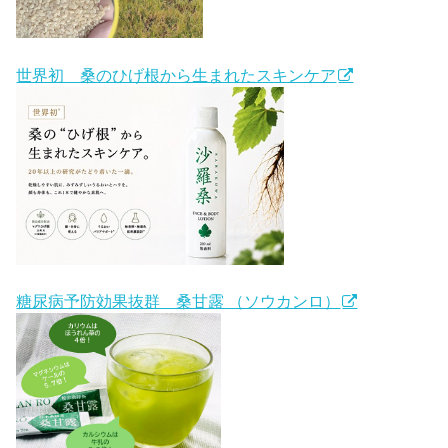
世界初 桑のひげ根から生まれたスキンケア
糖尿病予防効果抜群 桑甘露 （ソウカンロ）