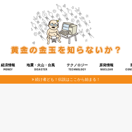
経済情報
地震・火山・台風
テクノロジー
原発情報
MONEY
DISASTER
TECHNOLOGY
NUCLEAR
CON
続け者ども！伝説はここから始まる！
報
健康
宇宙
奴ら
予知
洗脳