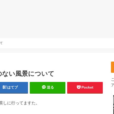
て
のない風景について
はてブ
送る
Pocket
茶しに行ってますた。