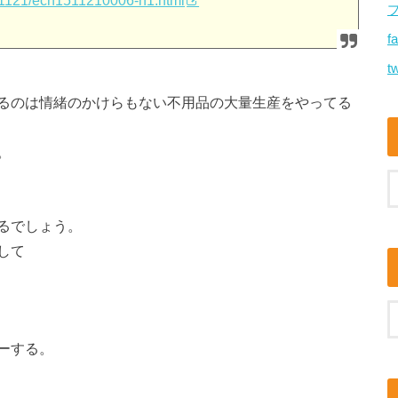
51121/ecn1511210006-n1.html
f
tw
るのは情緒のかけらもない不用品の大量生産をやってる
。
るでしょう。
して
ーする。