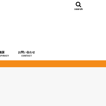
search
陰謀
お問い合わせ
SPIRACY
CONTACT
の歴史
・予言
メディア