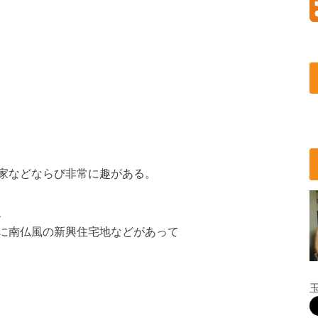
家などならび非常に趣がある。
、
に南仏風の新興住宅地などがあって