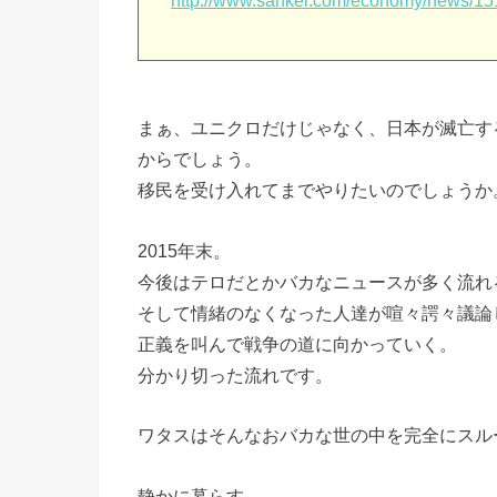
http://www.sankei.com/economy/news/1
まぁ、ユニクロだけじゃなく、日本が滅亡す
からでしょう。
移民を受け入れてまでやりたいのでしょうか
2015年末。
今後はテロだとかバカなニュースが多く流れ
そして情緒のなくなった人達が喧々諤々議論
正義を叫んで戦争の道に向かっていく。
分かり切った流れです。
ワタスはそんなおバカな世の中を完全にスル
静かに暮らす。