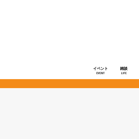
イベント
雑談
EVENT
LIFE
ショップ情
お知らせ