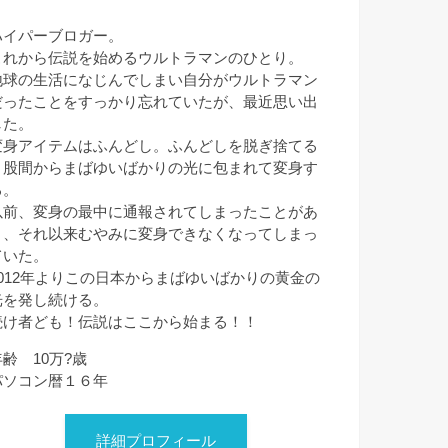
ハイパーブロガー。
これから伝説を始めるウルトラマンのひとり。
地球の生活になじんでしまい自分がウルトラマン
だったことをすっかり忘れていたが、最近思い出
した。
変身アイテムはふんどし。ふんどしを脱ぎ捨てる
と股間からまばゆいばかりの光に包まれて変身す
る。
以前、変身の最中に通報されてしまったことがあ
り、それ以来むやみに変身できなくなってしまっ
ていた。
2012年よりこの日本からまばゆいばかりの黄金の
光を発し続ける。
続け者ども！伝説はここから始まる！！
年齢 10万?歳
パソコン暦１６年
詳細プロフィール