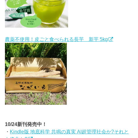
農薬不使用！皮ごと食べられる長芋 新芋 5kg
10/24新刊発売中！
・
Kindle版 地底科学 共鳴の真実 AI超管理社会か?それと