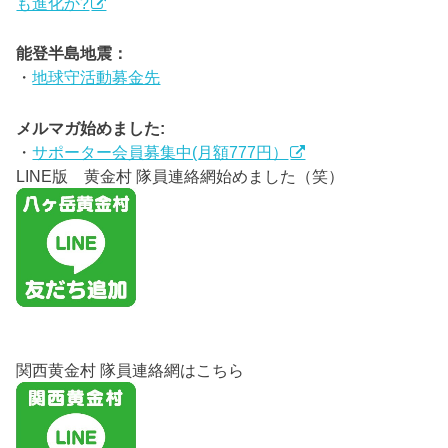
も進化か?
能登半島地震：
・
地球守活動募金先
メルマガ始めました:
・
サポーター会員募集中(月額777円）
LINE版 黄金村 隊員連絡網始めました（笑）
関西黄金村 隊員連絡網はこちら