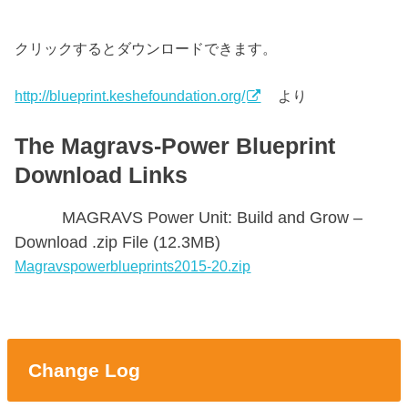
クリックするとダウンロードできます。
http://blueprint.keshefoundation.org/
より
The Magravs-Power Blueprint
Download Links
MAGRAVS Power Unit: Build and Grow –
Download .zip File (12.3MB)
Magravspowerblueprints2015-20.zip
Change Log