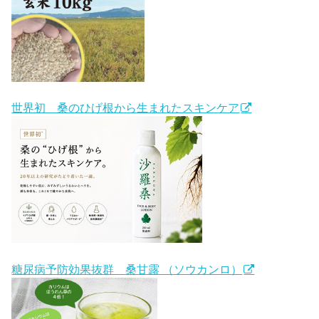
世界初 桑のひげ根から生まれたスキンケア
糖尿病予防効果抜群 桑甘露 （ソウカンロ）