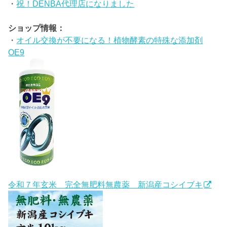
・
祝！DENBA代理店になりました
ショップ情報：
・
オイル交換が不要になる！植物酵素の特殊な添加剤
OE9
令和７年玄米 完全無肥料無農薬 新潟産コシイブキ