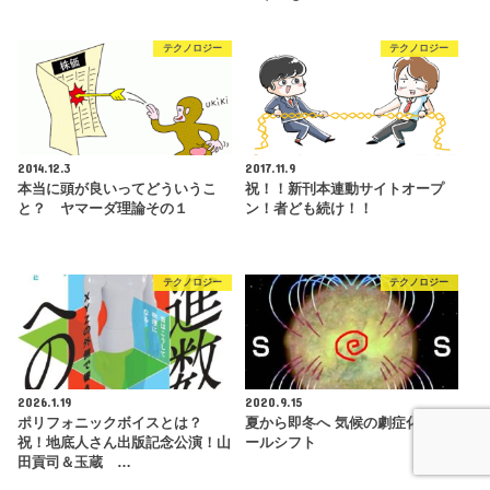
テクノロジー
テクノロジー
2014.12.3
2017.11.9
本当に頭が良いってどういうこ
祝！！新刊本連動サイトオープ
と？ ヤマーダ理論その１
ン！者ども続け！！
テクノロジー
テクノロジー
2026.1.19
2020.9.15
ポリフォニックボイスとは？
夏から即冬へ 気候の劇症化とポ
祝！地底人さん出版記念公演！山
ールシフト
田貢司＆玉蔵 …