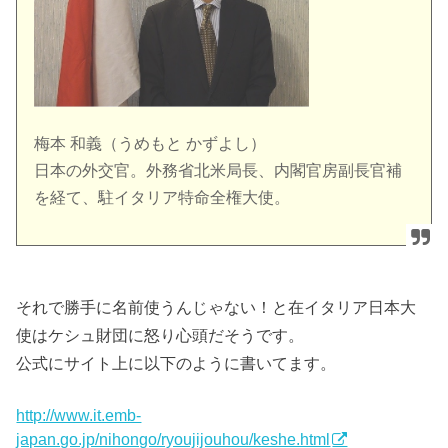
梅本 和義（うめもと かずよし）
日本の外交官。外務省北米局長、内閣官房副長官補
を経て、駐イタリア特命全権大使。
それで勝手に名前使うんじゃない！と在イタリア日本大
使はケシュ財団に怒り心頭だそうです。
公式にサイト上に以下のように書いてます。
http://www.it.emb-
japan.go.jp/nihongo/ryoujijouhou/keshe.html