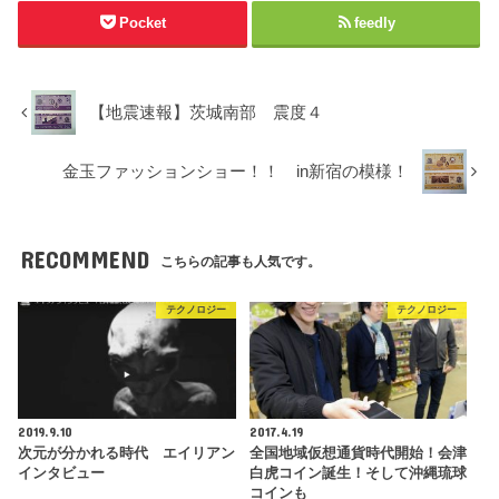
Pocket
feedly
【地震速報】茨城南部 震度４
金玉ファッションショー！！ in新宿の模様！
RECOMMEND
こちらの記事も人気です。
テクノロジー
テクノロジー
2019.9.10
2017.4.19
次元が分かれる時代 エイリアン
全国地域仮想通貨時代開始！会津
インタビュー
白虎コイン誕生！そして沖縄琉球
コインも