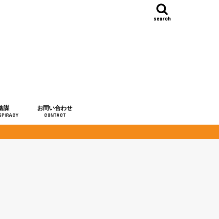
search
陰謀
お問い合わせ
SPIRACY
CONTACT
の歴史
・予言
メディア