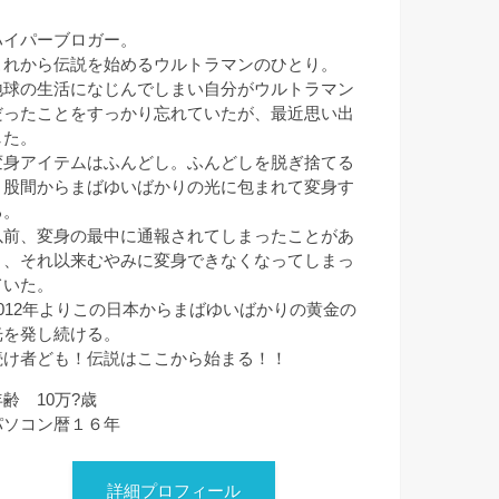
ハイパーブロガー。
これから伝説を始めるウルトラマンのひとり。
地球の生活になじんでしまい自分がウルトラマン
だったことをすっかり忘れていたが、最近思い出
した。
変身アイテムはふんどし。ふんどしを脱ぎ捨てる
と股間からまばゆいばかりの光に包まれて変身す
る。
以前、変身の最中に通報されてしまったことがあ
り、それ以来むやみに変身できなくなってしまっ
ていた。
2012年よりこの日本からまばゆいばかりの黄金の
光を発し続ける。
続け者ども！伝説はここから始まる！！
年齢 10万?歳
パソコン暦１６年
詳細プロフィール