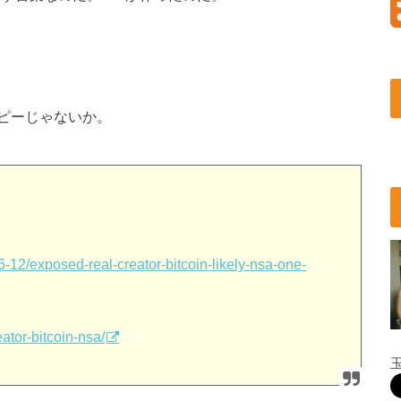
ピーじゃないか。
12/exposed-real-creator-bitcoin-likely-nsa-one-
ator-bitcoin-nsa/