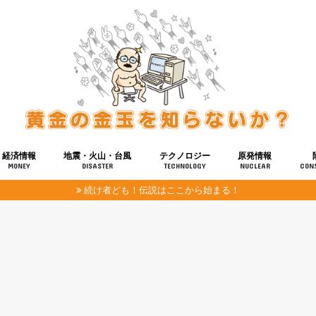
経済情報
地震・火山・台風
テクノロジー
原発情報
MONEY
DISASTER
TECHNOLOGY
NUCLEAR
CON
続け者ども！伝説はここから始まる！
報
健康
宇宙
奴ら
予知
洗脳