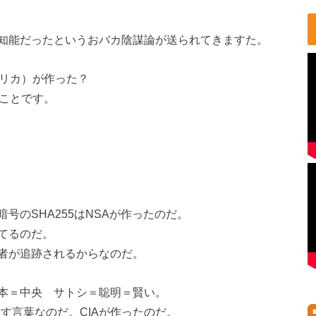
知能だったというおバカ陰謀論が送られてきますた。
メリカ）が作った？
のことです。
号のSHA255はNSAが作ったのだ。
てるのだ。
者が追跡されるからなのだ。
本＝中央 サトシ＝聡明＝賢い。
CIAを表す言葉なのだ。CIAが作ったのだ。