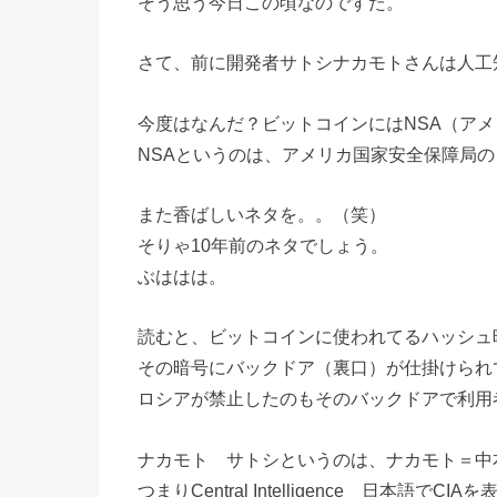
そう思う今日この頃なのですた。
さて、前に開発者サトシナカモトさんは人工
今度はなんだ？ビットコインにはNSA（ア
NSAというのは、アメリカ国家安全保障局
また香ばしいネタを。。（笑）
そりゃ10年前のネタでしょう。
ぶははは。
読むと、ビットコインに使われてるハッシュ暗
その暗号にバックドア（裏口）が仕掛けられ
ロシアが禁止したのもそのバックドアで利用
ナカモト サトシというのは、ナカモト＝中
つまりCentral Intelligence 日本語で