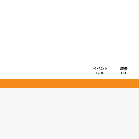
イベント
雑談
EVENT
LIFE
ショップ情
お知らせ