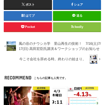
ポスト
シェア
はてブ
送る
Pocket
feedly
風の谷のナウシカ学 里山再生の技術！ 7/16(土)7/
17(日) 高田宏臣氏講演＆ワークショップのお知らせ
今こそ会社を辞める時。終わりの始まり。
RECOMMEND
こちらの記事も人気です。
経済情報
経済情報