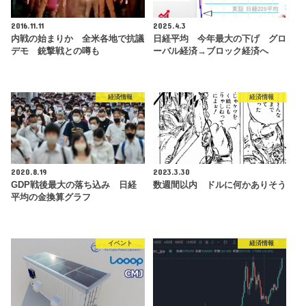
2016.11.11
2025.4.3
内戦の始まりか 全米各地で抗議
日経平均 今年最大の下げ グロ
デモ 銃撃戦との噂も
ーバル経済→ブロック経済へ
経済情報
経済情報
2020.8.19
2023.3.30
GDP戦後最大の落ち込み 日経
数週間以内 ドルに何かありそう
平均の金換算グラフ
イベント
経済情報