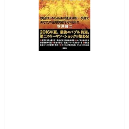
の
警
告
!
2
0
1
7
年
超
恐
慌
時
代
の
幕
が
開
く
p
o