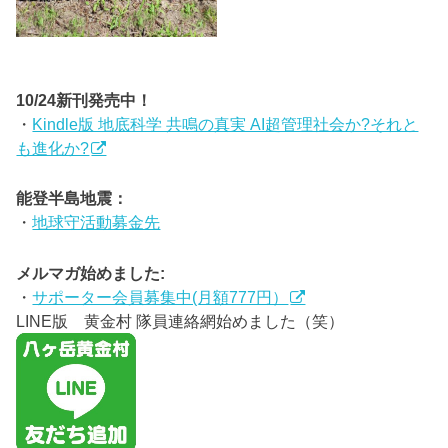
10/24新刊発売中！
・
Kindle版 地底科学 共鳴の真実 AI超管理社会か?それと
も進化か?
能登半島地震：
・
地球守活動募金先
メルマガ始めました:
・
サポーター会員募集中(月額777円）
LINE版 黄金村 隊員連絡網始めました（笑）