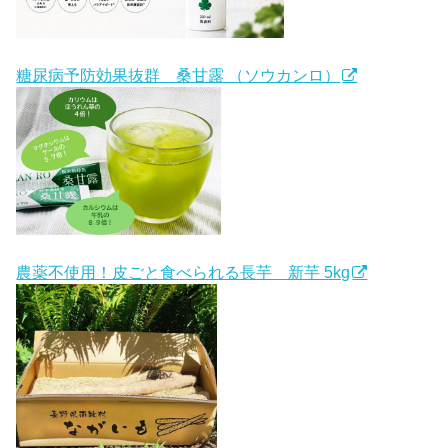
糖尿病予防効果抜群 桑甘露 （ソウカンロ）
農薬不使用！皮ごと食べられる長芋 新芋 5kg