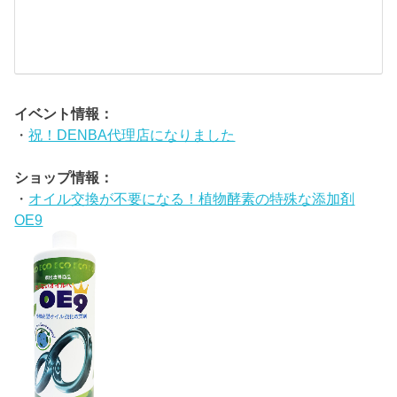
o
イベント情報：
・
祝！DENBA代理店になりました
ショップ情報：
・
オイル交換が不要になる！植物酵素の特殊な添加剤
OE9