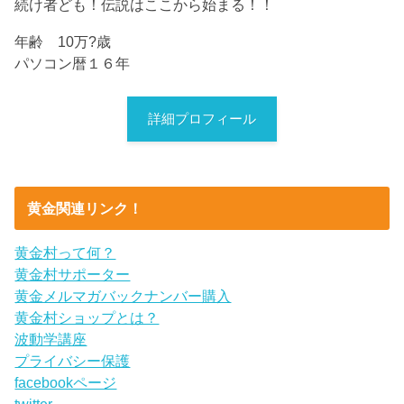
続け者ども！伝説はここから始まる！！
年齢 10万?歳
パソコン暦１６年
詳細プロフィール
黄金関連リンク！
黄金村って何？
黄金村サポーター
黄金メルマガバックナンバー購入
黄金村ショップとは？
波動学講座
プライバシー保護
facebookページ
twitter