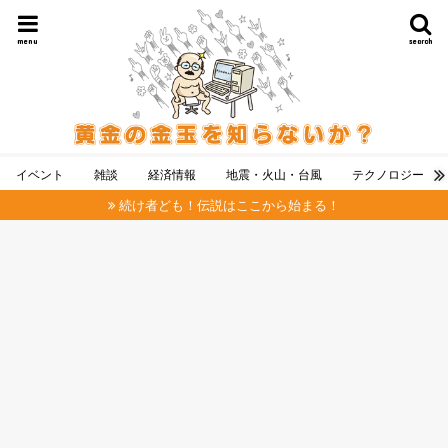
menu
search
イベント
雑談
経済情報
地震・火山・台風
テクノロジー
続け者ども！伝説はここから始まる！