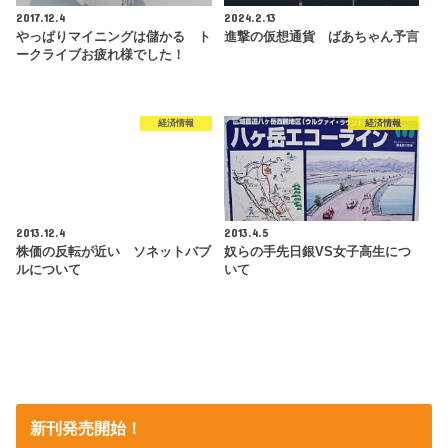
2017.12.4
2024.2.13
やっぱりマイニングは儲かる ト
進撃の仮想通貨 ばあちゃん予言
ークライブお疲れ様でした！
経済情報
経済情報
2013.12.4
2013.4.5
株価の反転が近い ソネットバブ
奴らの手先日銀VS女子高生につ
ルについて
いて
新刊発売開始！