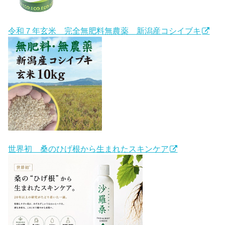
令和７年玄米 完全無肥料無農薬 新潟産コシイブキ
世界初 桑のひげ根から生まれたスキンケア