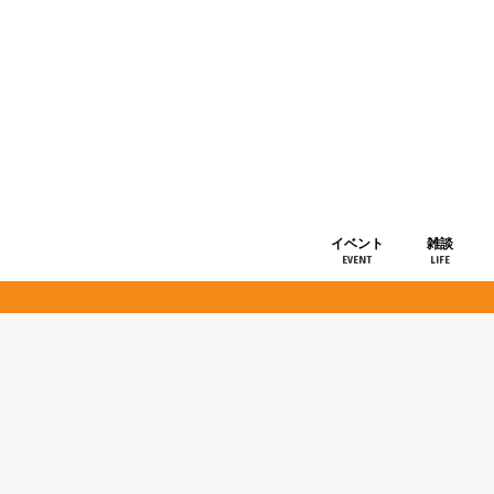
イベント
雑談
EVENT
LIFE
ショップ情
お知らせ