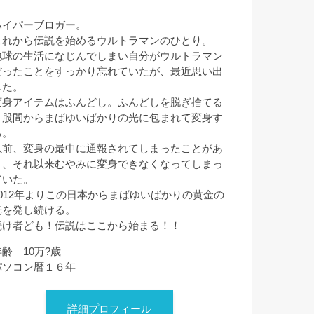
ハイパーブロガー。
これから伝説を始めるウルトラマンのひとり。
地球の生活になじんでしまい自分がウルトラマン
だったことをすっかり忘れていたが、最近思い出
した。
変身アイテムはふんどし。ふんどしを脱ぎ捨てる
と股間からまばゆいばかりの光に包まれて変身す
る。
以前、変身の最中に通報されてしまったことがあ
り、それ以来むやみに変身できなくなってしまっ
ていた。
2012年よりこの日本からまばゆいばかりの黄金の
光を発し続ける。
続け者ども！伝説はここから始まる！！
年齢 10万?歳
パソコン暦１６年
詳細プロフィール