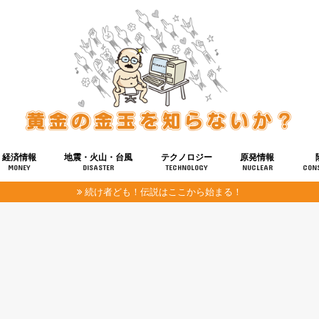
経済情報
地震・火山・台風
テクノロジー
原発情報
MONEY
DISASTER
TECHNOLOGY
NUCLEAR
CON
続け者ども！伝説はここから始まる！
報
健康
宇宙
奴ら
予知
洗脳