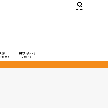
search
陰謀
お問い合わせ
SPIRACY
CONTACT
の歴史
・予言
メディア