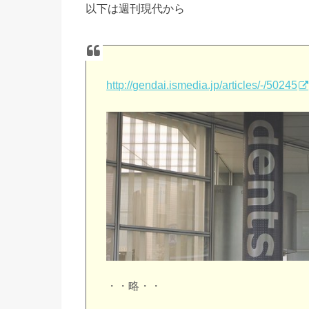
以下は週刊現代から
http://gendai.ismedia.jp/articles/-/50245
・・略・・