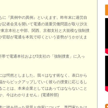
もに『異例中の異例』といえます。昨年末に過労自
が記者会見を開いて電通の過重労働問題が取り沙汰
で東京本社と中部、関西、京都支社と大規模な強制捜
や官邸が電通を本気で叩くという姿勢がうかがえま
大所帯で電通本社および3支社の「強制捜査」に入っ
には愕然としました。我々はなす術なく、表口から
端からピックアップしていく彼らの捜査に応じるし
ることは、本来企業としてはあってはならないこと
、今はわかりません」(電通幹部)
査に踏み切った背景と内実について、専門家たちは