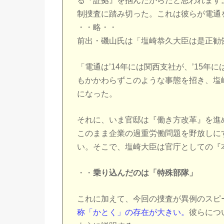
る『証拠』を掴んだからだと思われます
制捜査に踏み切った。これは彼らが電通
・・略・・
前出・磯山氏は「塩崎恭久大臣は是正勧
「電通は’14年には関西支社が、’15
もかかわらずこのような事態を招き、塩
になった。
それに、いま官邸は『働き方改革』を進
このまま企業の過重労働問題を野放しに
い。そこで、塩崎大臣は官庁としての『
・・
乗り込んだのは「特殊部隊」
これに加えて、今回の捜査が異例のスピ
称「かとく」の存在が大きい。
彼らにつ