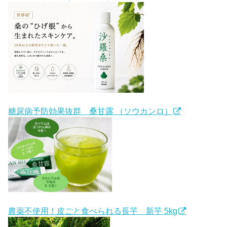
糖尿病予防効果抜群 桑甘露 （ソウカンロ）
農薬不使用！皮ごと食べられる長芋 新芋 5kg