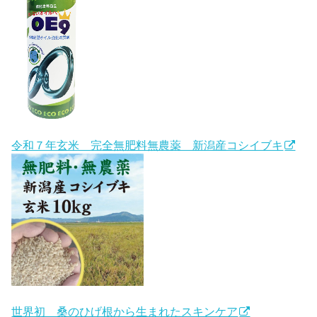
令和７年玄米 完全無肥料無農薬 新潟産コシイブキ
世界初 桑のひげ根から生まれたスキンケア