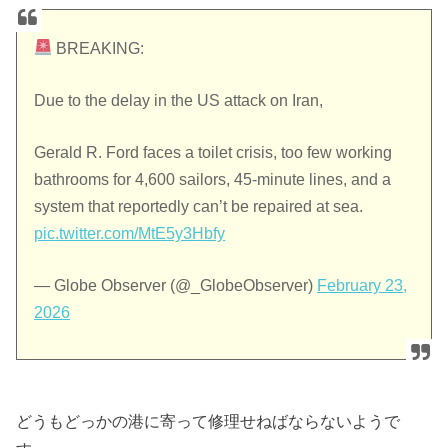
BREAKING:
Due to the delay in the US attack on Iran,
Gerald R. Ford faces a toilet crisis, too few working
bathrooms for 4,600 sailors, 45-minute lines, and a
system that reportedly can’t be repaired at sea.
pic.twitter.com/MtE5y3Hbfy
— Globe Observer (@_GlobeObserver)
February 23,
2026
どうもどっかの港に寄って修理せねばならないようで