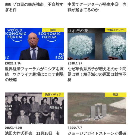
888 ゾロ目の銀座強盗 不自然す
中国でクーデターが発生中③ 内
ぎる件
戦が起きてるのか
陰謀
洗脳メディア
2022.3.14
2018.1.24
世界経済フォーラムがロシアを凍
なぜ草食系男子が増えるのか？問
結 ウクライナ劇場はコロナ劇場
題は種！精子減少の原因は雄性不
の続編
稔
洗脳メディア
陰謀
2023.11.20
2022.7.7
池田大作氏死去 11月18日 初
ジョージアガイドストーンが爆破