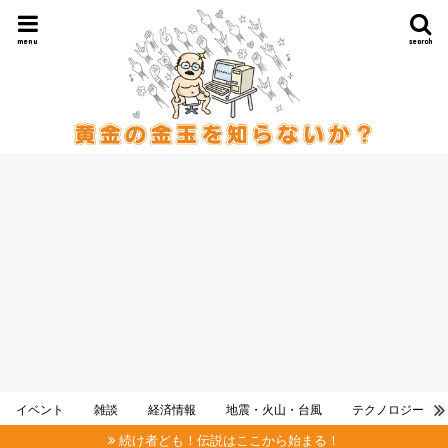
menu
search
イベント
雑談
経済情報
地震・火山・台風
テクノロジー
続け者ども！伝説はここから始まる！