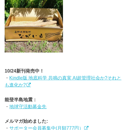
10/24新刊発売中！
・
Kindle版 地底科学 共鳴の真実 AI超管理社会か?それと
も進化か?
能登半島地震：
・
地球守活動募金先
メルマガ始めました:
・
サポーター会員募集中(月額777円）