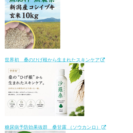
世界初 桑のひげ根から生まれたスキンケア
糖尿病予防効果抜群 桑甘露 （ソウカンロ）