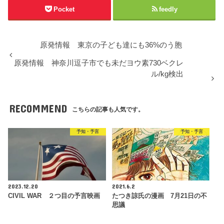
Pocket
feedly
原発情報 東京の子ども達にも36%のう胞
原発情報 神奈川逗子市でも未だヨウ素730ベクレ
ル/kg検出
RECOMMEND
こちらの記事も人気です。
予知・予言
予知・予言
2023.12.20
2021.6.2
CIVIL WAR ２つ目の予言映画
たつき諒氏の漫画 7月21日の不
思議