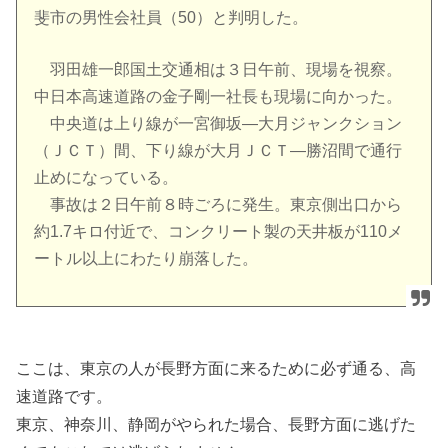
斐市の男性会社員（50）と判明した。
羽田雄一郎国土交通相は３日午前、現場を視察。
中日本高速道路の金子剛一社長も現場に向かった。
中央道は上り線が一宮御坂―大月ジャンクション
（ＪＣＴ）間、下り線が大月ＪＣＴ―勝沼間で通行
止めになっている。
事故は２日午前８時ごろに発生。東京側出口から
約1.7キロ付近で、コンクリート製の天井板が110メ
ートル以上にわたり崩落した。
ここは、東京の人が長野方面に来るために必ず通る、高
速道路です。
東京、神奈川、静岡がやられた場合、長野方面に逃げた