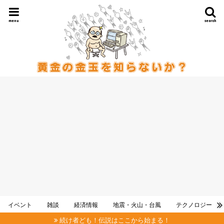
menu
search
イベント
雑談
経済情報
地震・火山・台風
テクノロジー
続け者ども！伝説はここから始まる！