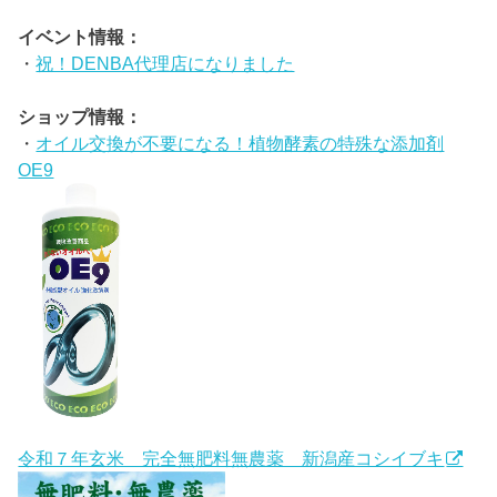
イベント情報：
・
祝！DENBA代理店になりました
ショップ情報：
・
オイル交換が不要になる！植物酵素の特殊な添加剤
OE9
令和７年玄米 完全無肥料無農薬 新潟産コシイブキ