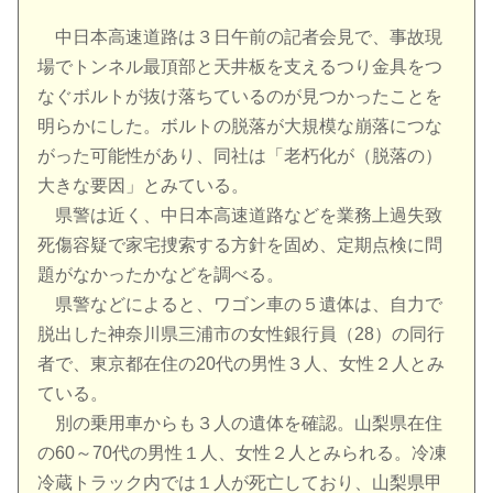
中日本高速道路は３日午前の記者会見で、事故現
場でトンネル最頂部と天井板を支えるつり金具をつ
なぐボルトが抜け落ちているのが見つかったことを
明らかにした。ボルトの脱落が大規模な崩落につな
がった可能性があり、同社は「老朽化が（脱落の）
大きな要因」とみている。
県警は近く、中日本高速道路などを業務上過失致
死傷容疑で家宅捜索する方針を固め、定期点検に問
題がなかったかなどを調べる。
県警などによると、ワゴン車の５遺体は、自力で
脱出した神奈川県三浦市の女性銀行員（28）の同行
者で、東京都在住の20代の男性３人、女性２人とみ
ている。
別の乗用車からも３人の遺体を確認。山梨県在住
の60～70代の男性１人、女性２人とみられる。冷凍
冷蔵トラック内では１人が死亡しており、山梨県甲