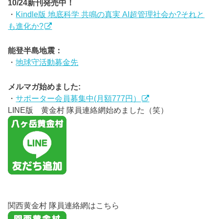
10/24新刊発売中！
・
Kindle版 地底科学 共鳴の真実 AI超管理社会か?それと
も進化か?
能登半島地震：
・
地球守活動募金先
メルマガ始めました:
・
サポーター会員募集中(月額777円）
LINE版 黄金村 隊員連絡網始めました（笑）
関西黄金村 隊員連絡網はこちら