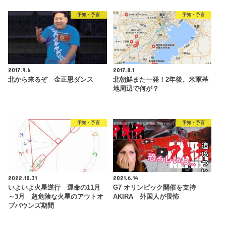
予知・予言
予知・予言
2017.9.6
2017.8.1
北から来るぞ 金正恩ダンス
北朝鮮また一発！2年後、米軍基
地周辺で何が？
予知・予言
予知・予言
2022.10.31
2021.6.14
いよいよ火星逆行 運命の11月
G7 オリンピック開催を支持
～3月 超危険な火星のアウトオ
AKIRA 外国人が畏怖
ブバウンズ期間