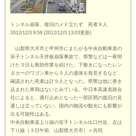
トンネル崩落、復旧のメド立たず 死者９人
2012/12/3 9:59 (2012/12/3 13:03更新)
山梨県大月市と甲州市にまたがる中央自動車道の
笹子トンネル天井板崩落事故で、県警などは一夜明
けた３日も救助作業を続けた。下敷きになったレン
タカーのワゴン車から５人の遺体を発見するなど、
確認された死者は計９人となった。県警は他に巻き
込まれた車両はないとみている。中日本高速道路会
社によると、通行止めとなった一部区間の復旧の見
通しは立っていない。国内の物流や観光にも影響が
出る可能性はある。
中央自動車道上り線の笹子トンネル出口付近。左は
下り線（３日午前、山梨県大月市）＝共同