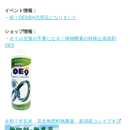
イベント情報：
・
祝！DENBA代理店になりました
ショップ情報：
・
オイル交換が不要になる！植物酵素の特殊な添加剤
OE9
令和７年玄米 完全無肥料無農薬 新潟産コシイブキ