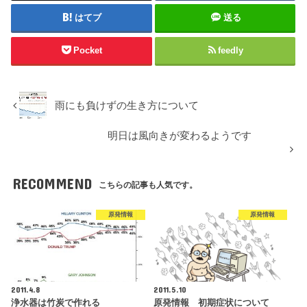
はてブ
送る
Pocket
feedly
雨にも負けずの生き方について
明日は風向きが変わるようです
RECOMMEND
こちらの記事も人気です。
原発情報
原発情報
2011.4.8
2011.5.10
浄水器は竹炭で作れる
原発情報 初期症状について