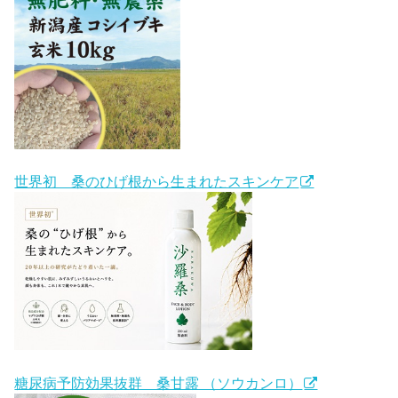
世界初 桑のひげ根から生まれたスキンケア
糖尿病予防効果抜群 桑甘露 （ソウカンロ）