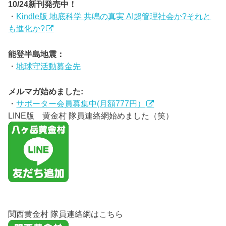
10/24新刊発売中！
・
Kindle版 地底科学 共鳴の真実 AI超管理社会か?それと
も進化か?
能登半島地震：
・
地球守活動募金先
メルマガ始めました:
・
サポーター会員募集中(月額777円）
LINE版 黄金村 隊員連絡網始めました（笑）
関西黄金村 隊員連絡網はこちら