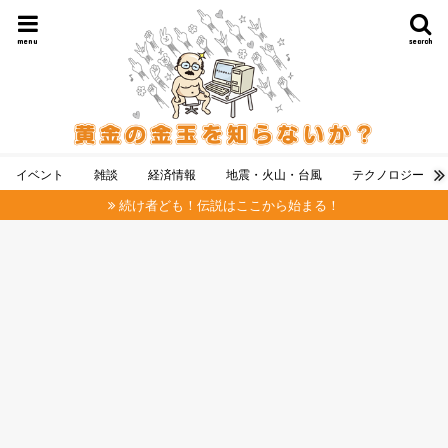
menu
search
イベント
雑談
経済情報
地震・火山・台風
テクノロジー
続け者ども！伝説はここから始まる！