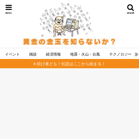
menu
search
イベント
雑談
経済情報
地震・火山・台風
テクノロジー
続け者ども！伝説はここから始まる！