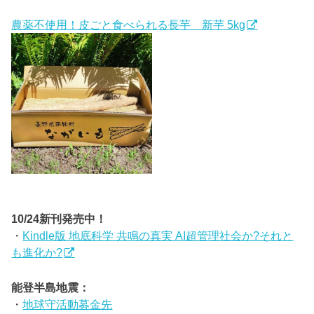
農薬不使用！皮ごと食べられる長芋 新芋 5kg
10/24新刊発売中！
・
Kindle版 地底科学 共鳴の真実 AI超管理社会か?それと
も進化か?
能登半島地震：
・
地球守活動募金先