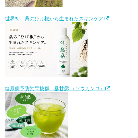
世界初 桑のひげ根から生まれたスキンケア
糖尿病予防効果抜群 桑甘露 （ソウカンロ）