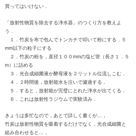
買ってはいけない．
「放射性物質を除去する浄水器」のつくり方を教えよ
う．
１．竹炭を布で包んでトンカチで叩いて粉にする．５
mm以下の粒子にする
２．竹炭の粉を，直径１００mmの塩ビ管（長さ１．５
m）に詰める
３．光合成細菌液か酵母液を２リットル位流しこむ．
４．２時間後，放射能水を注いで濾過する．
５．すると，放射能が完璧にとれた浄水が出てくる．
６．これは放射性ラジウムで実験済み．
きょうは多忙なので，あとで詳しく書くが…，
竹炭は放射性物質を吸着するだけでなく，光合成細菌と
組み合わせると…，