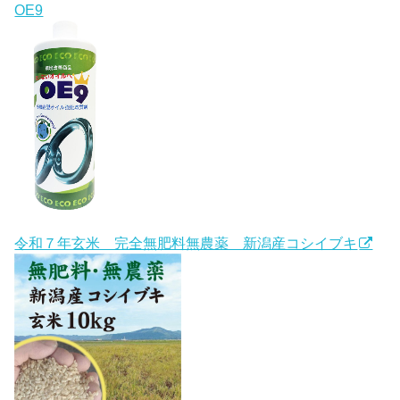
OE9
令和７年玄米 完全無肥料無農薬 新潟産コシイブキ