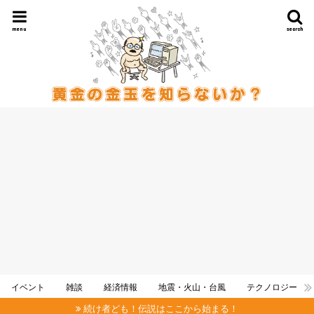
menu
search
イベント
雑談
経済情報
地震・火山・台風
テクノロジー
続け者ども！伝説はここから始まる！