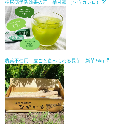
糖尿病予防効果抜群 桑甘露 （ソウカンロ）
農薬不使用！皮ごと食べられる長芋 新芋 5kg