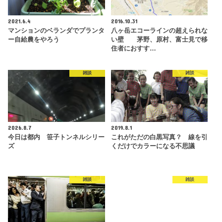
2021.6.4
2016.10.31
マンションのベランダでプランタ
八ヶ岳エコーラインの超えられな
ー自給農をやろう
い壁 茅野、原村、富士見で移
住者におすす…
雑談
雑談
2026.8.7
2019.8.1
今日は都内 笹子トンネルシリー
これがただの白黒写真？ 線を引
ズ
くだけでカラーになる不思議
雑談
雑談