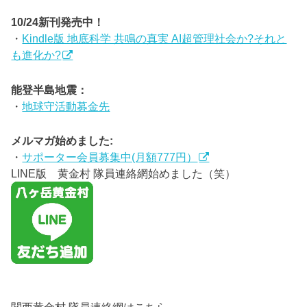
10/24新刊発売中！
・
Kindle版 地底科学 共鳴の真実 AI超管理社会か?それと
も進化か?
能登半島地震：
・
地球守活動募金先
メルマガ始めました:
・
サポーター会員募集中(月額777円）
LINE版 黄金村 隊員連絡網始めました（笑）
関西黄金村 隊員連絡網はこちら