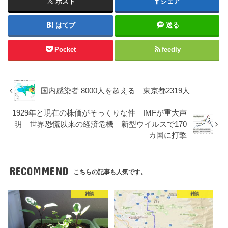
ポスト
シェア
はてブ
送る
Pocket
feedly
国内感染者 8000人を超える 東京都2319人
1929年と現在の株価がそっくりな件 IMFが重大声
明 世界恐慌以来の経済危機 新型ウイルスで170
カ国に打撃
RECOMMEND
こちらの記事も人気です。
雑談
雑談