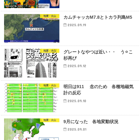
地震・火山
カムチャッカM7.8とトカラ列島M5
2025.09.19
地震・火山
グレートなやつは近い・・ う⚪︎こ
杉再び
2025.09.12
地震・火山
明日は911 念のため 各種地磁気
計の反応
2025.09.10
地震・火山
9月になった 各地変動状況
2025.09.01