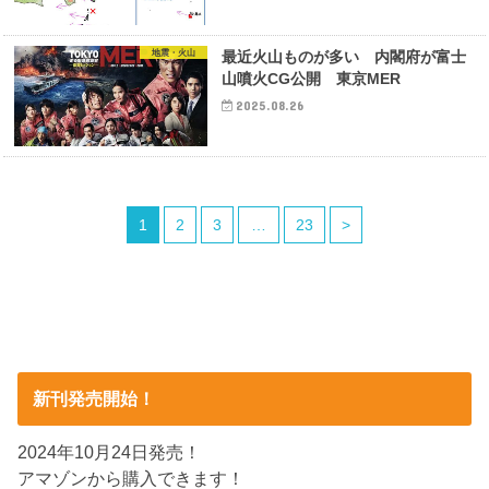
地震・火山
最近火山ものが多い 内閣府が富士
山噴火CG公開 東京MER
2025.08.26
1
2
3
…
23
>
新刊発売開始！
2024年10月24日発売！
アマゾンから購入できます！