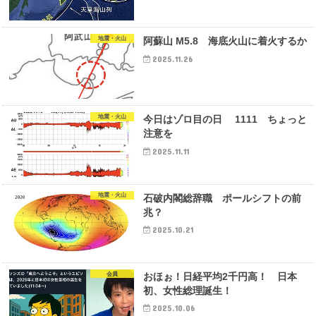
地震・火山
阿蘇山 M5.8 海底火山に着火するか
2025.11.26
地震・火山
今日はゾロ目の日 1111 ちょっと
注意を
2025.11.11
地震・火山
石破内閣総辞職 ポールシフトの前
兆？
2025.10.21
会員
おほぉ！日経平均2千円高！ 日本
初、女性総理誕生！
2025.10.06