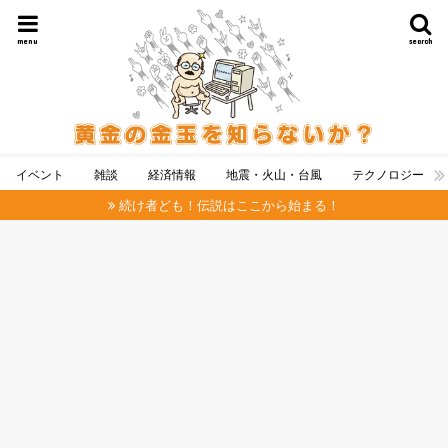
menu
search
イベント
雑談
経済情報
地震・火山・台風
テクノロジー
続け者ども！伝説はここから始まる！