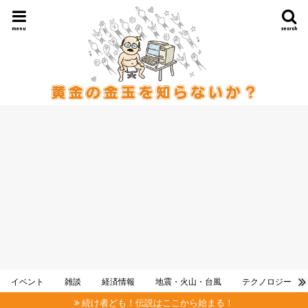
menu
search
イベント
雑談
経済情報
地震・火山・台風
テクノロジー
続け者ども！伝説はここから始まる！