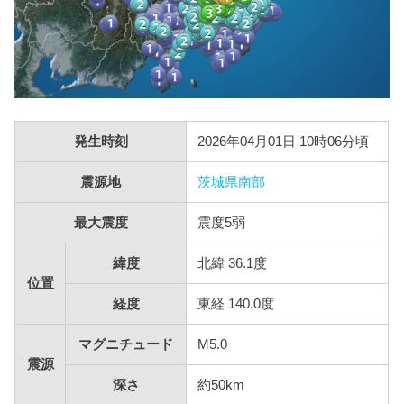
発生時刻
2026年04月01日 10時06分頃
震源地
茨城県南部
最大震度
震度5弱
緯度
北緯 36.1度
位置
経度
東経 140.0度
マグニチュード
M5.0
震源
深さ
約50km