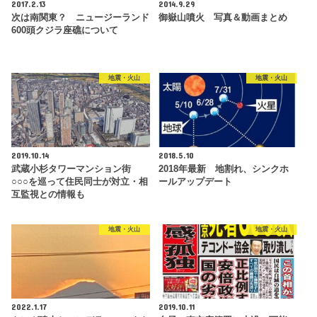
2017.2.13
2014.9.29
次は南関東？ ニュージーランド
御嶽山噴火 写真＆動画まとめ
600頭クジラ座礁について
地震・火山
地震・火山
2019.10.14
2018.5.10
武蔵小杉タワーマンション街
2018年最新 地割れ、シンクホ
○○○を巡って住民同士が対立・相
ールアップデート
互監視との情報も
地震・火山
地震・火山
2022.1.17
2019.10.11