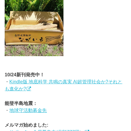
10/24新刊発売中！
・
Kindle版 地底科学 共鳴の真実 AI超管理社会か?それと
も進化か?
能登半島地震：
・
地球守活動募金先
メルマガ始めました: