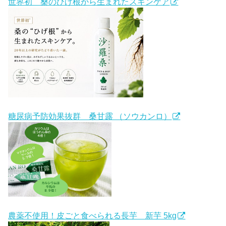
世界初 桑のひげ根から生まれたスキンケア
糖尿病予防効果抜群 桑甘露 （ソウカンロ）
農薬不使用！皮ごと食べられる長芋 新芋 5kg