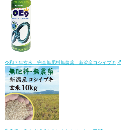
令和７年玄米 完全無肥料無農薬 新潟産コシイブキ