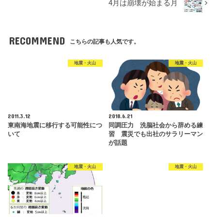
4月は崩壊が始まる月
RECOMMEND
こちらの記事も人気です。
地震・火山
地震・火山
2011.3.12
2018.6.21
東南海地震に移行する可能性につ
同調圧力 洗脳社会から辞める練
いて
習 震災でも出社のサラリーマン
が話題
地震・火山
地震・火山