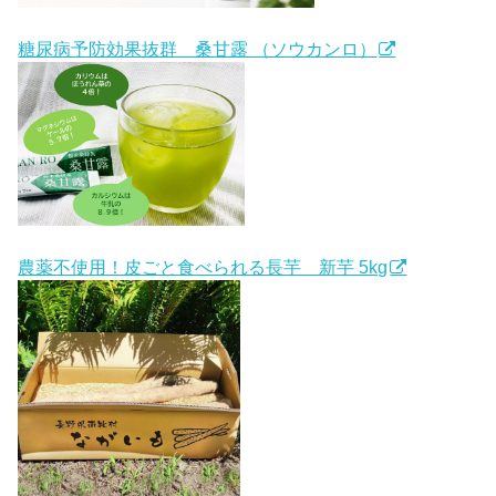
糖尿病予防効果抜群 桑甘露 （ソウカンロ）
農薬不使用！皮ごと食べられる長芋 新芋 5kg