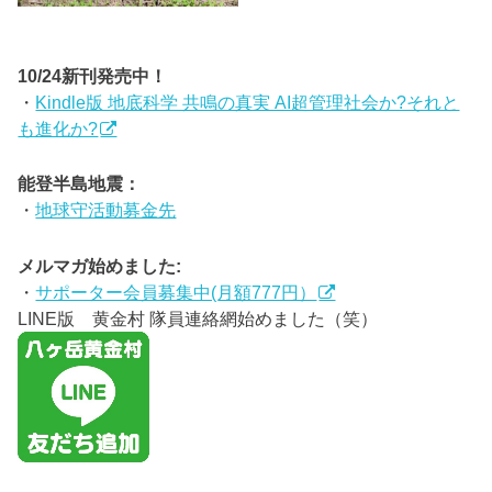
10/24新刊発売中！
・
Kindle版 地底科学 共鳴の真実 AI超管理社会か?それと
も進化か?
能登半島地震：
・
地球守活動募金先
メルマガ始めました:
・
サポーター会員募集中(月額777円）
LINE版 黄金村 隊員連絡網始めました（笑）