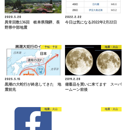
2020.5.20
2022.2.22
異常回数136回 岐阜県飛騨、長
今日は気になる2022年2月22日
野県中部地震
予知・予言
地震・火山
2025.5.15
2019.2.28
黒潮の大蛇行が終息してきた 地
備蓄品を買いに来てます スーパ
震前兆
ームーン前後
地震・火山
地震・火山