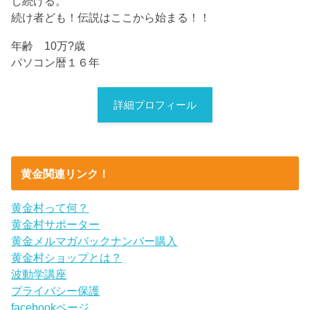
し続ける。
続け者ども！伝説はここから始まる！！
年齢 10万?歳
パソコン暦１６年
詳細プロフィール
黄金関連リンク！
黄金村って何？
黄金村サポーター
黄金メルマガバックナンバー購入
黄金村ショップとは？
波動学講座
プライバシー保護
facebookページ