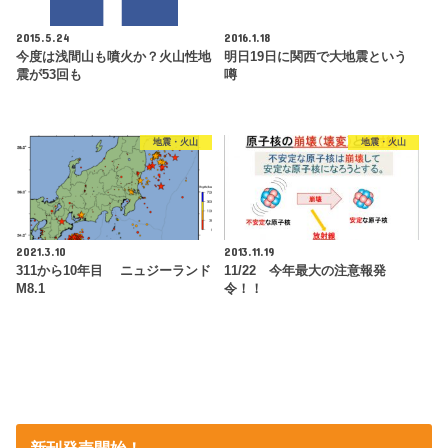
2015.5.24
2016.1.18
今度は浅間山も噴火か？火山性地
明日19日に関西で大地震という
震が53回も
噂
地震・火山
地震・火山
2021.3.10
2013.11.19
311から10年目 ニュジーランド
11/22 今年最大の注意報発
M8.1
令！！