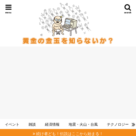
menu
search
イベント
雑談
経済情報
地震・火山・台風
テクノロジー
続け者ども！伝説はここから始まる！