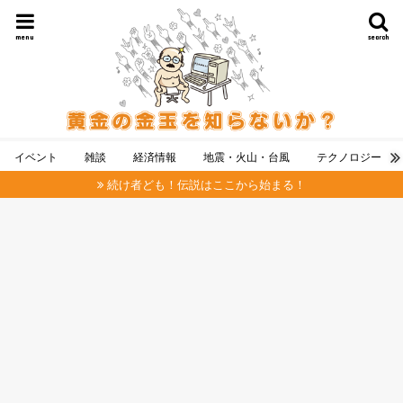
menu
search
イベント
雑談
経済情報
地震・火山・台風
テクノロジー
続け者ども！伝説はここから始まる！