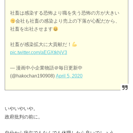
社畜は感染する恐怖より職を失う恐怖の方が大きい
会社も社畜の感染より売上の下落が心配だから、
社畜を出社させます
社畜が感染拡大に大貢献だ！
pic.twitter.com/aEGXtkhjV3
— 漫画中小企業物語＠毎日更新中
(@hakochan190908)
April 5, 2020
いやいやいや。
政府批判の前に。
自分から病欠でもなんでも休職したら良いでしょう。