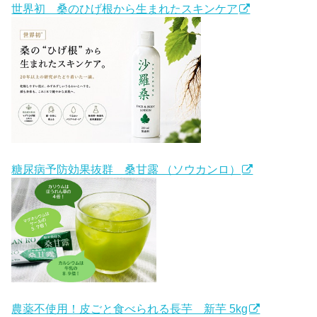
世界初 桑のひげ根から生まれたスキンケア
糖尿病予防効果抜群 桑甘露 （ソウカンロ）
農薬不使用！皮ごと食べられる長芋 新芋 5kg