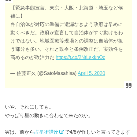
【緊急事態宣言、東京・大阪・北海道・埼玉など候
補に】
各自治体が対応の準備に遺漏なきよう政府は早めに
動くべきだ。政府が宣言して自治体がすぐ動けるわ
けではない。地域医療等現場との調整は自治体が担
う部分も多い。それと政令と条例改正だ。実効性を
高めるのが政治力だ
https://t.co/2NtLskknOc
— 佐藤正久 (@SatoMasahisa)
April 5, 2020
いや、それにしても。
やっぱり星の動きに合わせて来たのか。
実は、前から
占星術講座
で4/8が怪しいと言ってきます