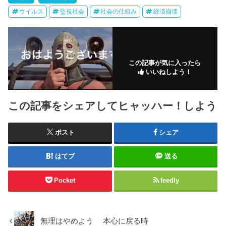
ウイルス
監視社会
社会の仕組み
経済崩壊
この記事が気に入ったら
いいねしよう！
この記事をシェアしてヒャッハー！しよう
ポスト
シェア
はてブ
送る
Pocket
feedly
無理はやめよう 本心に戻る時