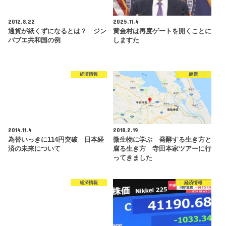
2012.8.22
2025.11.4
通貨が紙くずになるとは？ ジン
黄金村は再度ゲートを開くことに
バブエ共和国の例
しますた
経済情報
健康
2014.11.4
2018.2.19
為替いっきに114円突破 日本経
微生物に学ぶ 発酵する生き方と
済の未来について
腐る生き方 寺田本家ツアーに行
ってきました
経済情報
経済情報