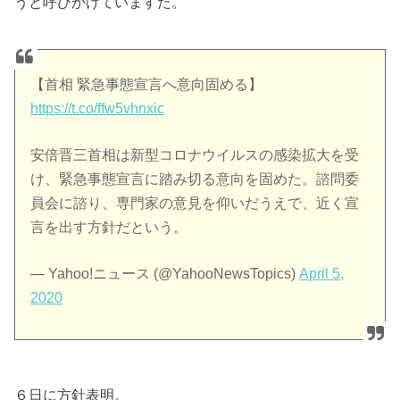
うと呼びかけていますた。
【首相 緊急事態宣言へ意向固める】
https://t.co/ffw5vhnxic
安倍晋三首相は新型コロナウイルスの感染拡大を受
け、緊急事態宣言に踏み切る意向を固めた。諮問委
員会に諮り、専門家の意見を仰いだうえで、近く宣
言を出す方針だという。
— Yahoo!ニュース (@YahooNewsTopics)
April 5,
2020
６日に方針表明。