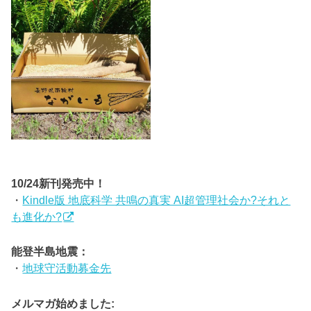
10/24新刊発売中！
・
Kindle版 地底科学 共鳴の真実 AI超管理社会か?それと
も進化か?
能登半島地震：
・
地球守活動募金先
メルマガ始めました: