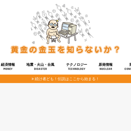
経済情報
地震・火山・台風
テクノロジー
原発情報
MONEY
DISASTER
TECHNOLOGY
NUCLEAR
CON
続け者ども！伝説はここから始まる！
報
健康
宇宙
奴ら
予知
洗脳