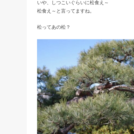
いや、しつこいぐらいに松食え～
松食え～と言ってますね。
松ってあの松？