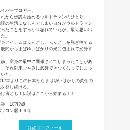
ハイパーブロガー。
これから伝説を始めるウルトラマンのひとり。
地球の生活になじんでしまい自分がウルトラマン
だったことをすっかり忘れていたが、最近思い出
した。
変身アイテムはふんどし。ふんどしを脱ぎ捨てる
と股間からまばゆいばかりの光に包まれて変身す
る。
以前、変身の最中に通報されてしまったことがあ
り、それ以来むやみに変身できなくなってしまっ
ていた。
2012年よりこの日本からまばゆいばかりの黄金の
光を発し続ける。
続け者ども！伝説はここから始まる！！
年齢 10万?歳
パソコン暦１６年
詳細プロフィール