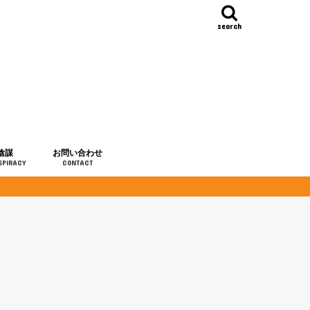
search
陰謀
お問い合わせ
SPIRACY
CONTACT
の歴史
・予言
メディア