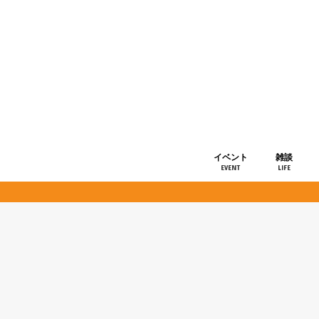
イベント
雑談
EVENT
LIFE
ショップ情
お知らせ