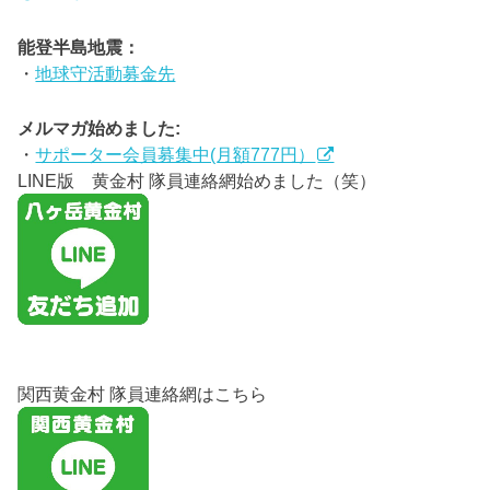
能登半島地震：
・
地球守活動募金先
メルマガ始めました:
・
サポーター会員募集中(月額777円）
LINE版 黄金村 隊員連絡網始めました（笑）
関西黄金村 隊員連絡網はこちら