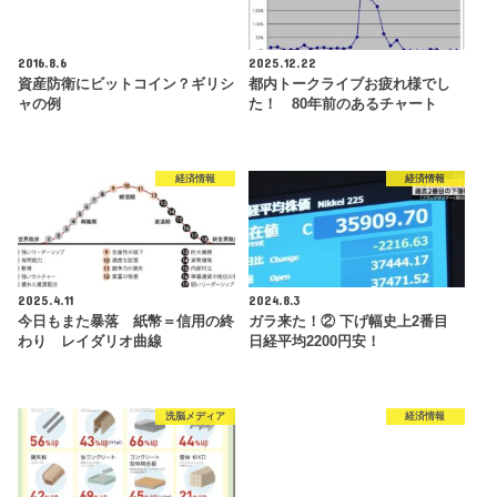
2016.8.6
2025.12.22
資産防衛にビットコイン？ギリシ
都内トークライブお疲れ様でし
ャの例
た！ 80年前のあるチャート
経済情報
経済情報
2025.4.11
2024.8.3
今日もまた暴落 紙幣＝信用の終
ガラ来た！② 下げ幅史上2番目
わり レイダリオ曲線
日経平均2200円安！
洗脳メディア
経済情報