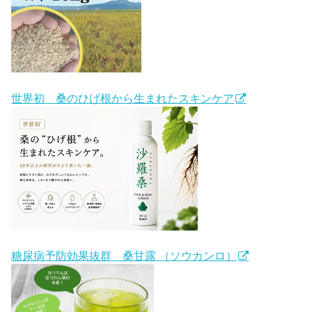
世界初 桑のひげ根から生まれたスキンケア
糖尿病予防効果抜群 桑甘露 （ソウカンロ）