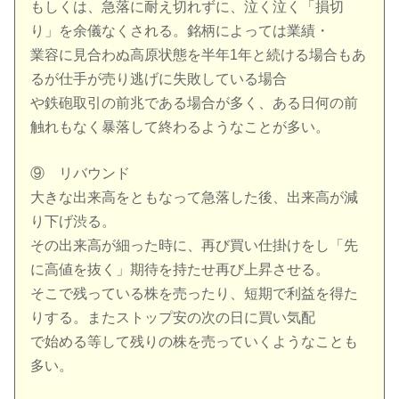
もしくは、急落に耐え切れずに、泣く泣く「損切
り」を余儀なくされる。銘柄によっては業績・
業容に見合わぬ高原状態を半年1年と続ける場合もあ
るが仕手が売り逃げに失敗している場合
や鉄砲取引の前兆である場合が多く、ある日何の前
触れもなく暴落して終わるようなことが多い。
⑨ リバウンド
大きな出来高をともなって急落した後、出来高が減
り下げ渋る。
その出来高が細った時に、再び買い仕掛けをし「先
に高値を抜く」期待を持たせ再び上昇させる。
そこで残っている株を売ったり、短期で利益を得た
りする。またストップ安の次の日に買い気配
で始める等して残りの株を売っていくようなことも
多い。