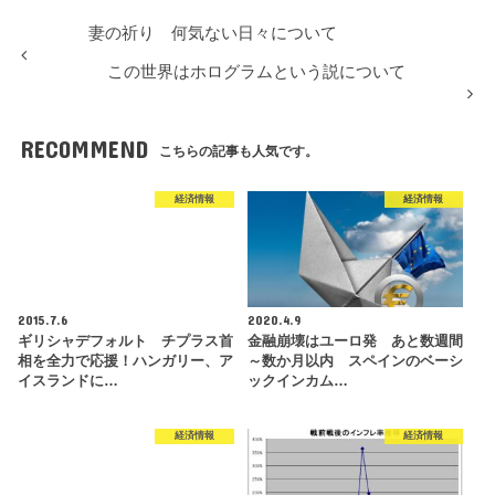
妻の祈り 何気ない日々について
この世界はホログラムという説について
RECOMMEND
こちらの記事も人気です。
経済情報
経済情報
2015.7.6
2020.4.9
ギリシャデフォルト チプラス首
金融崩壊はユーロ発 あと数週間
相を全力で応援！ハンガリー、ア
～数か月以内 スペインのベーシ
イスランドに…
ックインカム…
経済情報
経済情報