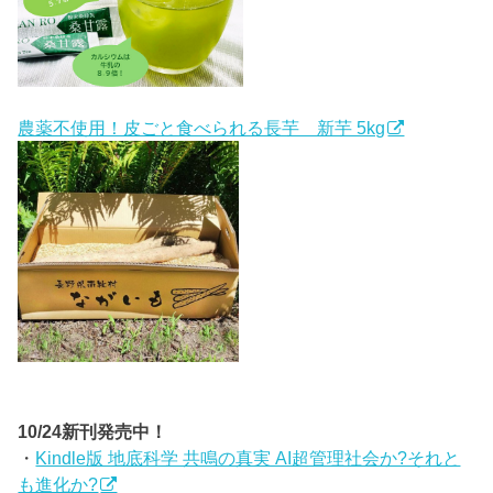
農薬不使用！皮ごと食べられる長芋 新芋 5kg
10/24新刊発売中！
・
Kindle版 地底科学 共鳴の真実 AI超管理社会か?それと
も進化か?