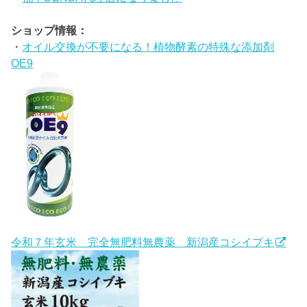
ショップ情報：
・
オイル交換が不要になる！植物酵素の特殊な添加剤
OE9
令和７年玄米 完全無肥料無農薬 新潟産コシイブキ