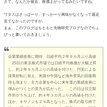
さて、なんだか最近、株価上がってるみたいですね。
ワタスはさっぱーり、すっかーり興味がなくなって最近
見てなかったのですが。
まぁ、このブログはもともと先物研究ブログなのでちょ
びっと書いておきましょう。
企業業績改善に期待 日経平均２年９カ月ぶり高値
25日の東京株式市場では日経平均株価が大幅上昇
し、約２年９カ月ぶりの高値を付けた。円安による
採算好転に加え、米国や中国など海外景気の回復期
待も強まり、主力企業を中心に来年度の業績改善に
弾みがつくとの見方が広がった。 この日は日立製
作所が５％上げ、約４年３カ月ぶりの高値を付けた
ほか、キヤノンも２％高となった。株式の取引終了