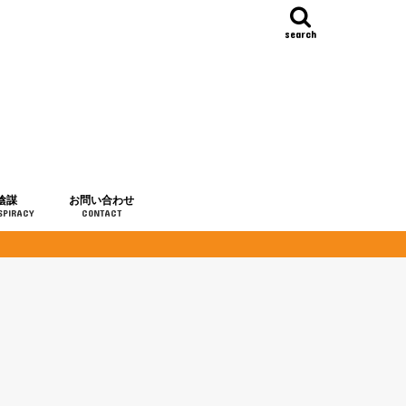
search
陰謀
お問い合わせ
SPIRACY
CONTACT
の歴史
・予言
メディア