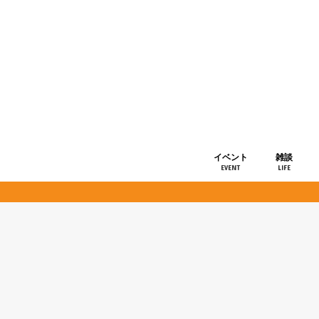
イベント
雑談
EVENT
LIFE
ショップ情
お知らせ