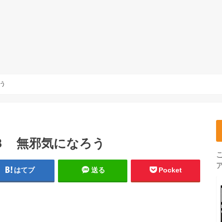
う
３ 無邪気になろう
はてブ
送る
Pocket