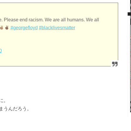
te. Please end racism. We are all humans. We all
#georgefloyd
#blacklivesmatter
0
に。
まうんだろう。