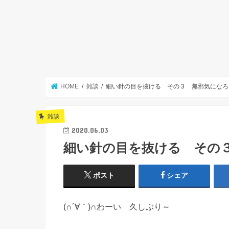
HOME
雑談
細い針の目を抜ける その３ 無邪気になろ
雑談
2020.06.03
細い針の目を抜ける その
ポスト
シェア
(∩´∀｀)∩わーい 久しぶり～