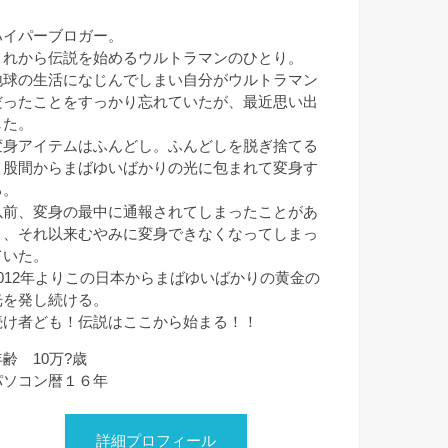
ハイパーブロガー。
これから伝説を始めるウルトラマンのひとり。
地球の生活になじんでしまい自分がウルトラマン
だったことをすっかり忘れていたが、最近思い出
した。
変身アイテムはふんどし。ふんどしを脱ぎ捨てる
と股間からまばゆいばかりの光に包まれて変身す
る。
以前、変身の最中に通報されてしまったことがあ
り、それ以来むやみに変身できなくなってしまっ
ていた。
2012年よりこの日本からまばゆいばかりの黄金の
光を発し続ける。
続け者ども！伝説はここから始まる！！
年齢 10万?歳
パソコン暦１６年
詳細プロフィール