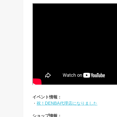
イベント情報：
・
祝！DENBA代理店になりました
ショップ情報：