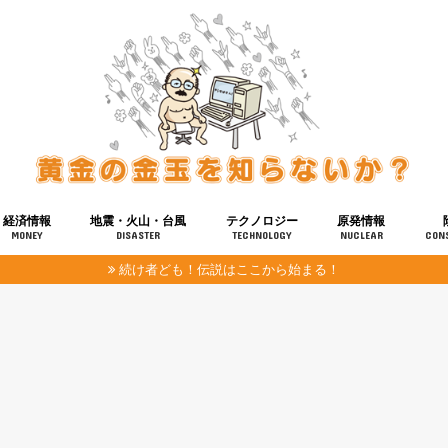
経済情報
地震・火山・台風
テクノロジー
原発情報
MONEY
DISASTER
TECHNOLOGY
NUCLEAR
CON
続け者ども！伝説はここから始まる！
報
健康
宇宙
奴ら
予知
洗脳