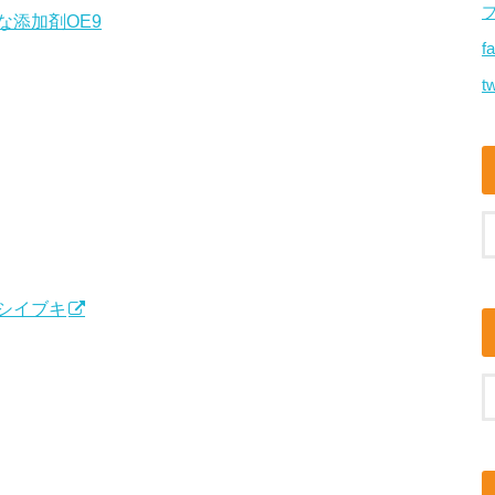
添加剤OE9
f
tw
シイブキ