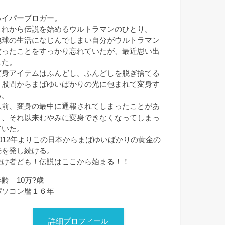
ハイパーブロガー。
これから伝説を始めるウルトラマンのひとり。
地球の生活になじんでしまい自分がウルトラマン
だったことをすっかり忘れていたが、最近思い出
した。
変身アイテムはふんどし。ふんどしを脱ぎ捨てる
と股間からまばゆいばかりの光に包まれて変身す
る。
以前、変身の最中に通報されてしまったことがあ
り、それ以来むやみに変身できなくなってしまっ
ていた。
2012年よりこの日本からまばゆいばかりの黄金の
光を発し続ける。
続け者ども！伝説はここから始まる！！
年齢 10万?歳
パソコン暦１６年
詳細プロフィール