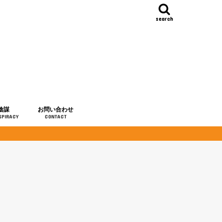
search
陰謀
お問い合わせ
SPIRACY
CONTACT
の歴史
・予言
メディア