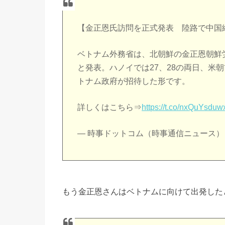
【金正恩氏訪問を正式発表 陸路で中国
ベトナム外務省は、北朝鮮の金正恩朝鮮
と発表。ハノイでは27、28の両日、米
トナム政府が招待した形です。
詳しくはこちら⇒
https://t.co/nxQuYsduw
— 時事ドットコム（時事通信ニュース） (@j
もう金正恩さんはベトナムに向けて出発した