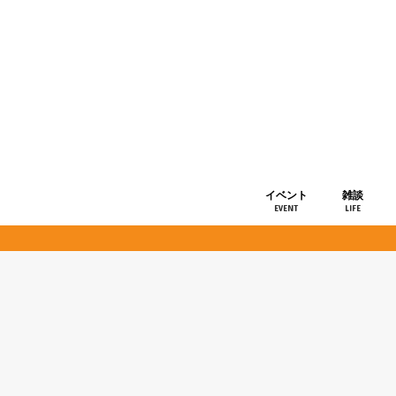
イベント
雑談
EVENT
LIFE
ショップ情
お知らせ