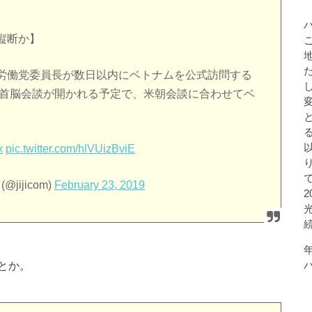
縦断か】
労働党委員長が数日以内にベトナムを公式訪問する
朝首脳会談が開かれる予定で、米朝会談に合わせてベ
x
pic.twitter.com/hlVUizBviE
ijicom)
February 23, 2019
とか。