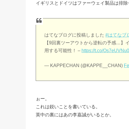
イギリスとドイツはファーウェイ製品は排除
はてなブログに投稿しました
#はてなブ
【9回裏ツーアウトから逆転の予感…】イギ
用する可能性！ –
https://t.co/Os7eUVNu
— KAPPECHAN (@KAPPE__CHAN)
Fe
ぉー。
これは鋭いことを書いている。
英中の裏にはあの李嘉誠がいるとか。