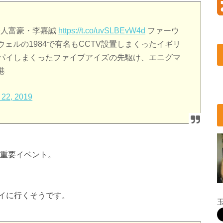
華人富豪・李嘉誠
https://t.co/uvSLBEvW4d
ファーウ
ェルの1984で有名もCCTV設置しまくったイギリ
スパイしまくったファイブアイズの先駆け、エニグマ
港
 22, 2019
る重要イベント。
イに行くそうです。