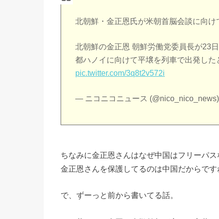
北朝鮮・金正恩氏が米朝首脳会談に向け
北朝鮮の金正恩 朝鮮労働党委員長が23
都ハノイに向けて平壌を列車で出発した
pic.twitter.com/3q8t2v572i
— ニコニコニュース (@nico_nico_news
ちなみに金正恩さんはなぜ中国はフリーパス
金正恩さんを保護してるのは中国だからです
で、ずーっと前から書いてる話。