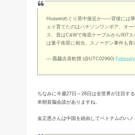
Huaweiめぐり英中接近か――背後には
ェイ育てたのはハチソンワンポア、オーウ
ス、昔はC&Wで海底ケーブルから007
は量子衛星に相当、スノーデン事件も香
— 䨺龘吉喜軟體 (@UTC02960)
February
ちなみに今週27日～28日は全世界が注目す
米朝首脳会談がありますね。
金正恩さんは中国を経由してベトナムのハノ