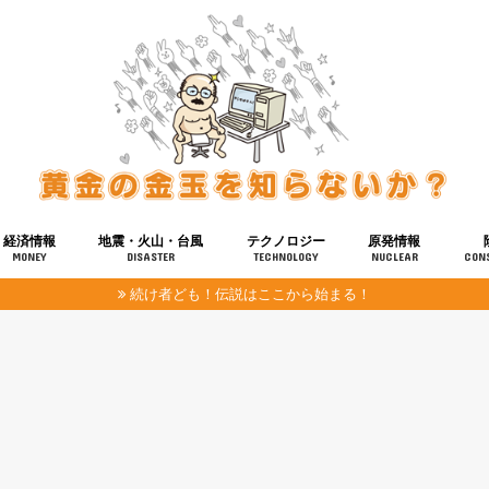
経済情報
地震・火山・台風
テクノロジー
原発情報
MONEY
DISASTER
TECHNOLOGY
NUCLEAR
CON
続け者ども！伝説はここから始まる！
報
健康
宇宙
奴ら
予知
洗脳