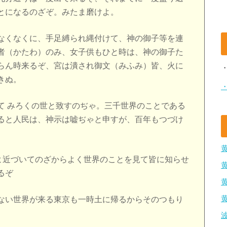
とになるのざぞ。みたま磨けよ。
なくなくに、手足縛られ縄付けて、神の御子等を連
者（かたわ）のみ、女子供もひと時は、神の御子た
らん時来るぞ、宮は潰され御文（みふみ）皆、火に
きぬ。
て みろくの世と致すのぢゃ。三千世界のことである
ると人民は、神示は嘘ぢゃと申すが、百年もつづけ
いよ近づいてのざからよく世界のことを見て皆に知らせ
るぞ
ない世界が来る東京も一時土に帰るからそのつもり