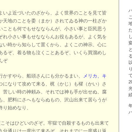
よいよ近づいたのざから、よく世界のことを見て皆
か天地のことを委（まか）されてゐる神の一柱ざか
いことも何でもせなならんが、小さい事と臣民思う
ぞれ小さい事もせなならんお役もあるが、よく気を
ない時から知らして置くから、よくこの神示、心に
あるぞ、着る物も泣くことあるぞ、いくら買溜めし
んぞ
行かすやら、船頭さんにも分かるまい、
メリカ、キ
つになりて攻めて来る、梶（かじ）も櫂（かい）さ
、苦しい時の神頼み、それでは神も手が出せぬ、腐
も、肥料にさへもならぬもの、沢山出来て居らうが
終り始めなり、
度こそはひどいのざぞ。牢獄で自殺するものも出来て
九分通りは一度出て来るぞ、それまでに一度盛り返