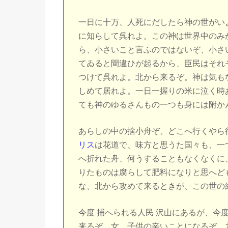
一日に十万、人死にだしたら神の世がい
に知らして呉れよ。この神は世界中のみ
ら、小さいこと言ふのではないぞ、小さ
てゐると間違ひが起るから、臣民はそれ
つけて呉れよ。北から来るぞ。神は気も
しめて居れよ。一日一握りの米に泣く時
ても神のゆるさんもの一つも身には附か
あらしの中の捨小舟ぞ、どこへ行くやら
リス
は花道で、味方と思うた国々も、一
へ折れた舟、何うすることもなくなくに
りたものは腐らして肥料になりと思へど
な、北から攻めて来るときが、この世の
今度 捕へられる人民 沢山にあるが、今
来るぞ。女、子供の辛いことになるぞ。