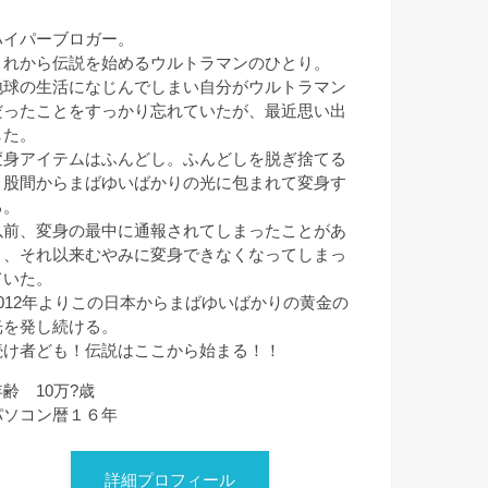
ハイパーブロガー。
これから伝説を始めるウルトラマンのひとり。
地球の生活になじんでしまい自分がウルトラマン
だったことをすっかり忘れていたが、最近思い出
した。
変身アイテムはふんどし。ふんどしを脱ぎ捨てる
と股間からまばゆいばかりの光に包まれて変身す
る。
以前、変身の最中に通報されてしまったことがあ
り、それ以来むやみに変身できなくなってしまっ
ていた。
2012年よりこの日本からまばゆいばかりの黄金の
光を発し続ける。
続け者ども！伝説はここから始まる！！
年齢 10万?歳
パソコン暦１６年
詳細プロフィール