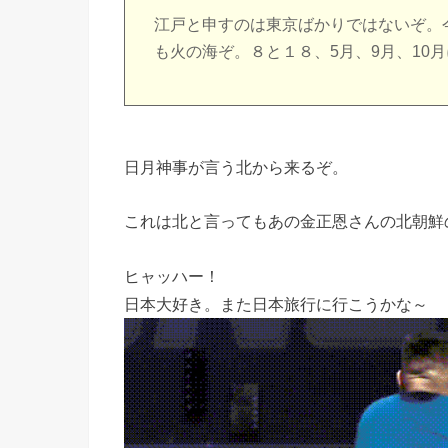
江戸と申すのは東京ばかりではないぞ。
も火の海ぞ。８と１８、5月、9月、10
日月神事が言う北から来るぞ。
これは北と言ってもあの金正恩さんの北朝鮮
ヒャッハー！
日本大好き。また日本旅行に行こうかな～