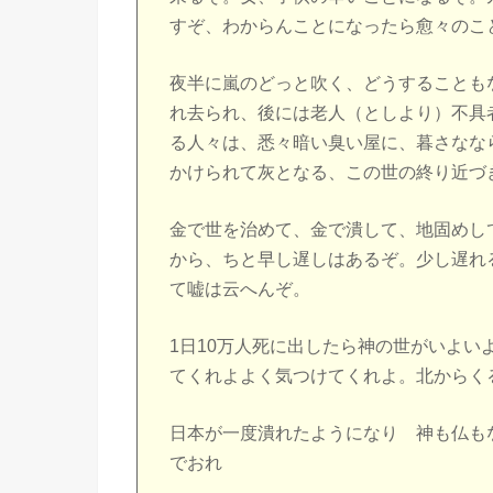
すぞ、わからんことになったら愈々のこ
夜半に嵐のどっと吹く、どうすることも
れ去られ、後には老人（としより）不具
る人々は、悉々暗い臭い屋に、暮さなな
かけられて灰となる、この世の終り近づ
金で世を治めて、金で潰して、地固めし
から、ちと早し遅しはあるぞ。少し遅れ
て嘘は云へんぞ。
1日10万人死に出したら神の世がいよ
てくれよよく気つけてくれよ。北からく
日本が一度潰れたようになり 神も仏も
でおれ