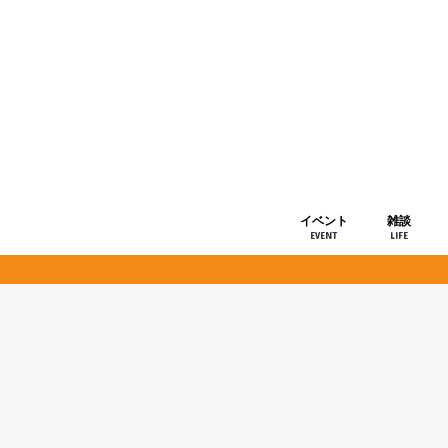
イベント
雑談
EVENT
LIFE
ショップ情
お知らせ