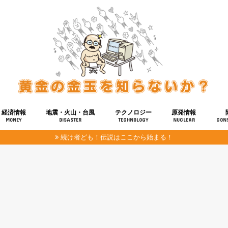
経済情報
地震・火山・台風
テクノロジー
原発情報
MONEY
DISASTER
TECHNOLOGY
NUCLEAR
CON
続け者ども！伝説はここから始まる！
報
健康
宇宙
奴ら
予知
洗脳