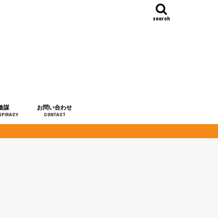
search
陰謀
お問い合わせ
SPIRACY
CONTACT
の歴史
・予言
メディア