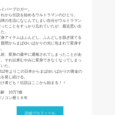
ハイパーブロガー。
これから伝説を始めるウルトラマンのひとり。
地球の生活になじんでしまい自分がウルトラマン
だったことをすっかり忘れていたが、最近思い出
した。
変身アイテムはふんどし。ふんどしを脱ぎ捨てる
と股間からまばゆいばかりの光に包まれて変身す
る。
以前、変身の最中に通報されてしまったことがあ
り、それ以来むやみに変身できなくなってしまっ
ていた。
2012年よりこの日本からまばゆいばかりの黄金の
光を発し続ける。
続け者ども！伝説はここから始まる！！
年齢 10万?歳
パソコン暦１６年
詳細プロフィール