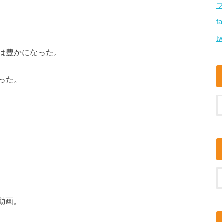
f
tw
は豊かになった。
った。
動画。