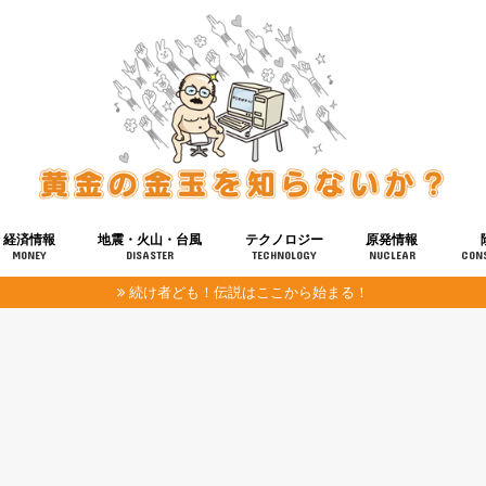
経済情報
地震・火山・台風
テクノロジー
原発情報
MONEY
DISASTER
TECHNOLOGY
NUCLEAR
CON
続け者ども！伝説はここから始まる！
報
健康
宇宙
奴ら
予知
洗脳