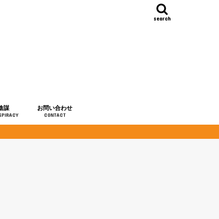
search
陰謀
お問い合わせ
SPIRACY
CONTACT
の歴史
・予言
メディア