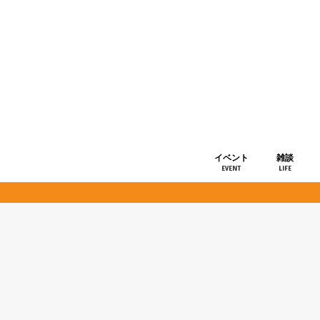
イベント
雑談
EVENT
LIFE
ショップ情
お知らせ