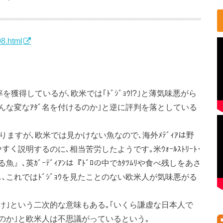
8.html
持率を獲得しているが､欧米では｢ﾄﾞｼﾞｮｳ!?｣と薄気味悪がら
そんな変なｱﾀﾞ名を付けるのか｣と逆に評判を落としている
語はありますが､欧米では見かけない魚なので､海外ﾒﾃﾞｨｱは野
すく説明するのに､相当苦労したようです｡米ｳｫｰﾙｽﾄﾘｰﾄ･
魚』､英ｶﾞｰﾃﾞｨｱﾝは『ﾄﾞﾛの中でｶﾀﾂﾑﾘや食べ残しをあさ
し､これではﾄﾞｼﾞｮｳを見たことのない欧米人が気味悪がる
まぬけ｣という二次的な意味もある｡｢いくら謙虚な日本人で
るのか｣と欧米人は不思議がっているという｡