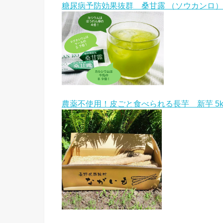
糖尿病予防効果抜群 桑甘露 （ソウカンロ）
農薬不使用！皮ごと食べられる長芋 新芋 5k