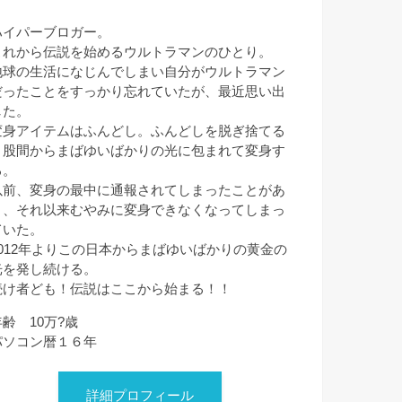
ハイパーブロガー。
これから伝説を始めるウルトラマンのひとり。
地球の生活になじんでしまい自分がウルトラマン
だったことをすっかり忘れていたが、最近思い出
した。
変身アイテムはふんどし。ふんどしを脱ぎ捨てる
と股間からまばゆいばかりの光に包まれて変身す
る。
以前、変身の最中に通報されてしまったことがあ
り、それ以来むやみに変身できなくなってしまっ
ていた。
2012年よりこの日本からまばゆいばかりの黄金の
光を発し続ける。
続け者ども！伝説はここから始まる！！
年齢 10万?歳
パソコン暦１６年
詳細プロフィール