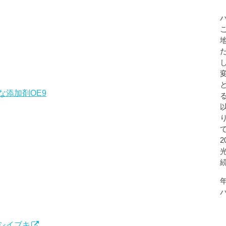
添加剤OE9
シイブキ