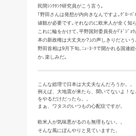
民間ｼﾝｸﾀﾝｸ研究員がこう言う｡
｢野田さんは発想が内向きなんですよ｡ｸﾞﾛｰﾊﾞ
値観が必要です｡それなのに欧米人が全く知らない
これに輪をかけて､平野国対委員長が｢ﾄﾞｼﾞｮ
本の新政権は大丈夫か?｣の声しきりだという
野田首相は9月下旬､ﾆｭｰﾖｰｸで開かれる国連
か､楽しみだ｡
こんな総理で日本は大丈夫なんだろうか。。
例えば、大地震が来たら、聞いてないよ！な
をやるだけだったら。。
まぁ、ワタスのいつもの心配症ですが。
欧米人が気味悪がるのも無理もない。。
そんな風にぼんやりと見ていますた。