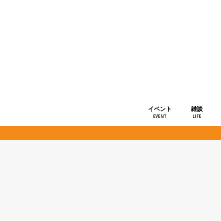
イベント
雑談
EVENT
LIFE
ショップ情
お知らせ