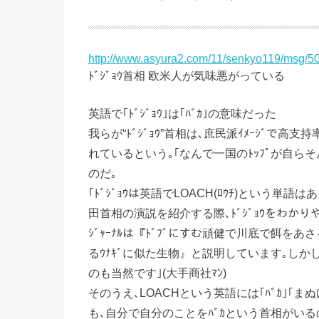
http://www.asyura2.com/11/senkyo119/msg/50
ﾄﾞｼﾞｮｳ首相 欧米人が気味悪がっている
英語で｢ﾄﾞｼﾞｮｳ｣は｢ﾊﾞｶ｣の意味だった
我らが“ﾄﾞｼﾞｮｳ”首相は､庶民派ｲﾒｰｼﾞで高支
れているという｡｢なんで一国のﾄｯﾌﾟが自ら
のだ｡
｢ﾄﾞｼﾞｮｳは英語でLOACH(ﾛｳﾁ)という単
田首相の演説を紹介する際､ﾄﾞｼﾞｮｳをわかりや
ｼﾞｬｰﾅﾙは『ﾄﾞﾌﾞにすむ頑健で川底で餌をあさる
るｳﾅｷﾞに似た生物』と説明しています｡しか
のも当然です｣(大手商社ﾏﾝ)
そのうえ､LOACHという英語には｢ﾊﾞｶ｣｢
も､自分で自分のことをﾊﾞｶという首相がい