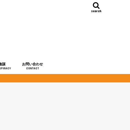
search
陰謀
お問い合わせ
SPIRACY
CONTACT
の歴史
・予言
メディア