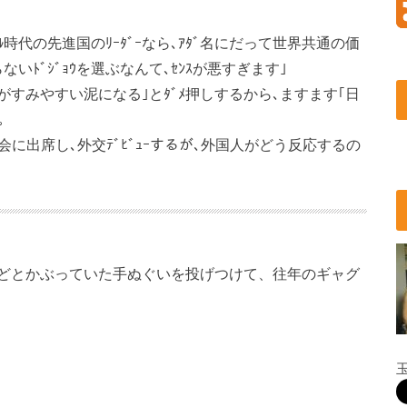
ﾙ時代の先進国のﾘｰﾀﾞｰなら､ｱﾀﾞ名にだって世界共通の価
ﾄﾞｼﾞｮｳを選ぶなんて､ｾﾝｽが悪すぎます｣
ｳがすみやすい泥になる｣とﾀﾞﾒ押しするから､ますます｢日
｡
総会に出席し､外交ﾃﾞﾋﾞｭｰするが､外国人がどう反応するの
どとかぶっていた手ぬぐいを投げつけて、往年のギャグ