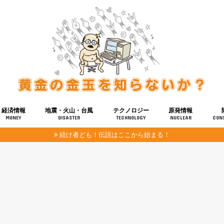
経済情報
地震・火山・台風
テクノロジー
原発情報
MONEY
DISASTER
TECHNOLOGY
NUCLEAR
CON
続け者ども！伝説はここから始まる！
報
健康
宇宙
奴ら
予知
洗脳