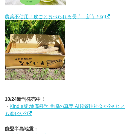
農薬不使用！皮ごと食べられる長芋 新芋 5kg
10/24新刊発売中！
・
Kindle版 地底科学 共鳴の真実 AI超管理社会か?それと
も進化か?
能登半島地震：