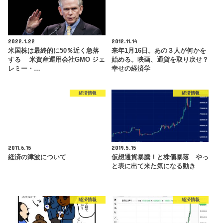
2022.1.22
2012.11.14
米国株は最終的に50％近く急落
来年1月16日。あの３人が何かを
する 米資産運用会社GMO ジェ
始める。映画、通貨を取り戻せ？
レミー・…
幸せの経済学
経済情報
経済情報
2011.6.15
2019.5.15
経済の津波について
仮想通貨暴騰！と株価暴落 やっ
と表に出て来た気になる動き
経済情報
経済情報