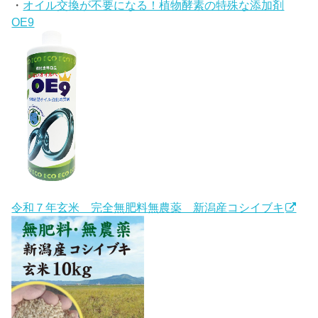
・
オイル交換が不要になる！植物酵素の特殊な添加剤
OE9
令和７年玄米 完全無肥料無農薬 新潟産コシイブキ