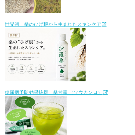
世界初 桑のひげ根から生まれたスキンケア
糖尿病予防効果抜群 桑甘露 （ソウカンロ）