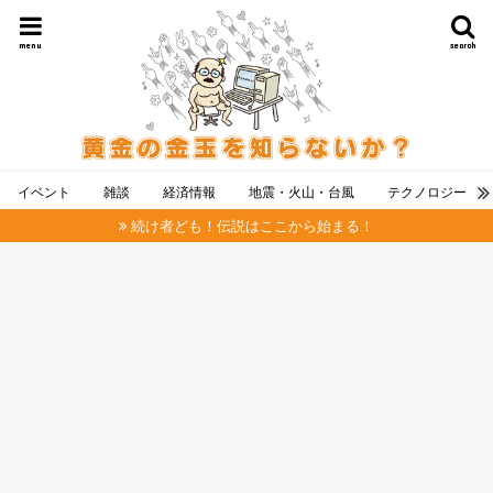
menu
search
イベント
雑談
経済情報
地震・火山・台風
テクノロジー
続け者ども！伝説はここから始まる！