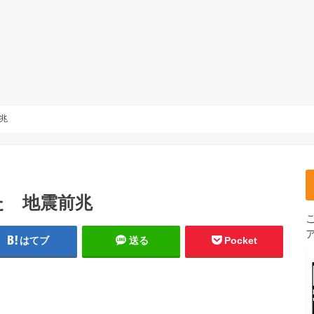
兆
た 地震前兆
はてブ
送る
Pocket