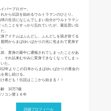
ハイパーブロガー。
これから伝説を始めるウルトラマンのひとり。
地球の生活になじんでしまい自分がウルトラマン
だったことをすっかり忘れていたが、最近思い出
した。
変身アイテムはふんどし。ふんどしを脱ぎ捨てる
と股間からまばゆいばかりの光に包まれて変身す
る。
以前、変身の最中に通報されてしまったことがあ
り、それ以来むやみに変身できなくなってしまっ
ていた。
2012年よりこの日本からまばゆいばかりの黄金の
光を発し続ける。
続け者ども！伝説はここから始まる！！
年齢 10万?歳
パソコン暦１６年
詳細プロフィール