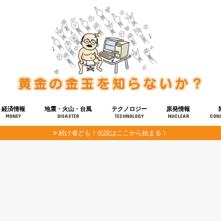
経済情報
地震・火山・台風
テクノロジー
原発情報
MONEY
DISASTER
TECHNOLOGY
NUCLEAR
CON
続け者ども！伝説はここから始まる！
報
健康
宇宙
奴ら
予知
洗脳