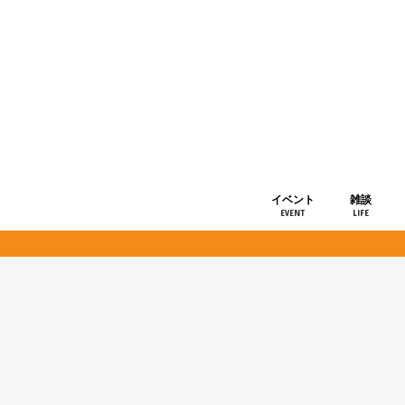
イベント
雑談
EVENT
LIFE
ショップ情
お知らせ