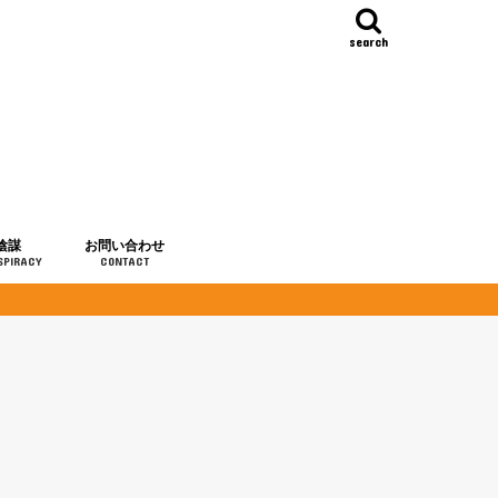
search
陰謀
お問い合わせ
SPIRACY
CONTACT
の歴史
・予言
メディア