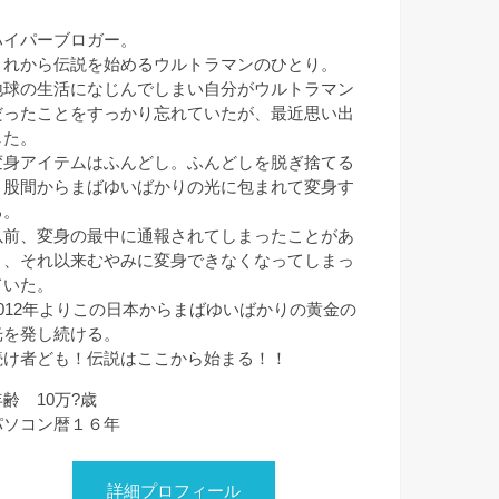
ハイパーブロガー。
これから伝説を始めるウルトラマンのひとり。
地球の生活になじんでしまい自分がウルトラマン
だったことをすっかり忘れていたが、最近思い出
した。
変身アイテムはふんどし。ふんどしを脱ぎ捨てる
と股間からまばゆいばかりの光に包まれて変身す
る。
以前、変身の最中に通報されてしまったことがあ
り、それ以来むやみに変身できなくなってしまっ
ていた。
2012年よりこの日本からまばゆいばかりの黄金の
光を発し続ける。
続け者ども！伝説はここから始まる！！
年齢 10万?歳
パソコン暦１６年
詳細プロフィール