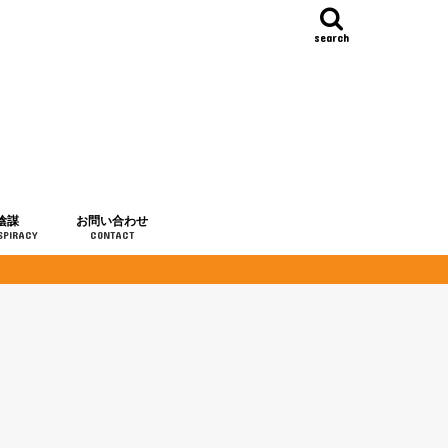
search
陰謀
お問い合わせ
SPIRACY
CONTACT
の歴史
・予言
メディア