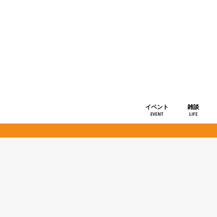
イベント
雑談
EVENT
LIFE
ショップ情
お知らせ