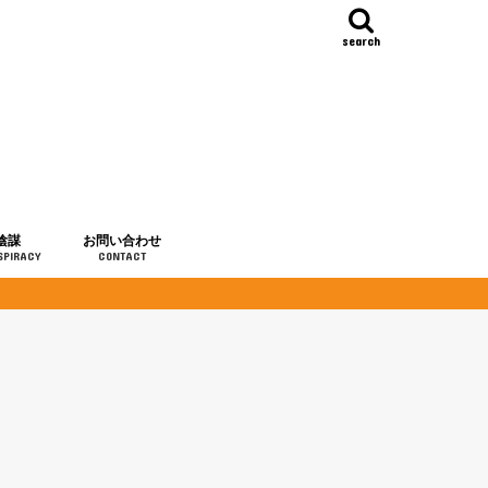
search
陰謀
お問い合わせ
SPIRACY
CONTACT
の歴史
・予言
メディア