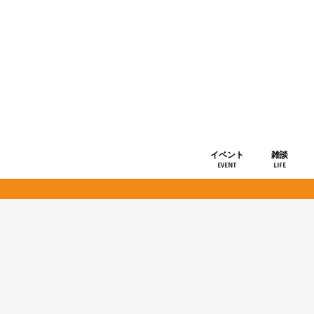
イベント
雑談
EVENT
LIFE
ショップ情
お知らせ