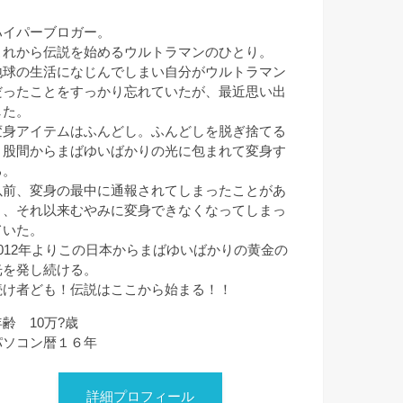
ハイパーブロガー。
これから伝説を始めるウルトラマンのひとり。
地球の生活になじんでしまい自分がウルトラマン
だったことをすっかり忘れていたが、最近思い出
した。
変身アイテムはふんどし。ふんどしを脱ぎ捨てる
と股間からまばゆいばかりの光に包まれて変身す
る。
以前、変身の最中に通報されてしまったことがあ
り、それ以来むやみに変身できなくなってしまっ
ていた。
2012年よりこの日本からまばゆいばかりの黄金の
光を発し続ける。
続け者ども！伝説はここから始まる！！
年齢 10万?歳
パソコン暦１６年
詳細プロフィール