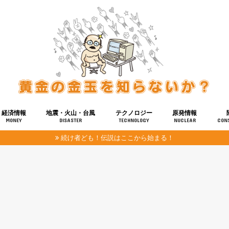
経済情報
地震・火山・台風
テクノロジー
原発情報
MONEY
DISASTER
TECHNOLOGY
NUCLEAR
CON
続け者ども！伝説はここから始まる！
報
健康
宇宙
奴ら
予知
洗脳