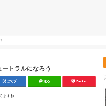
う
ュートラルになろう
はてブ
送る
Pocket
てますね。