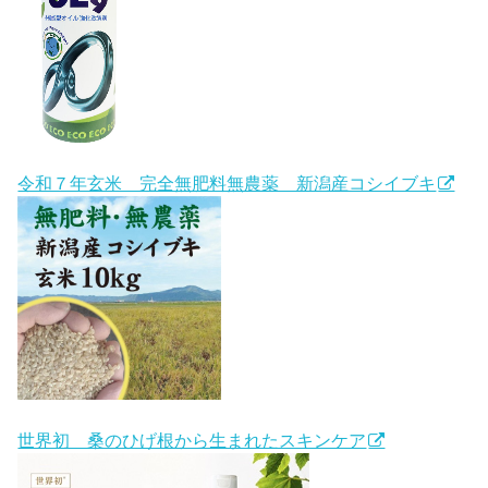
令和７年玄米 完全無肥料無農薬 新潟産コシイブキ
世界初 桑のひげ根から生まれたスキンケア