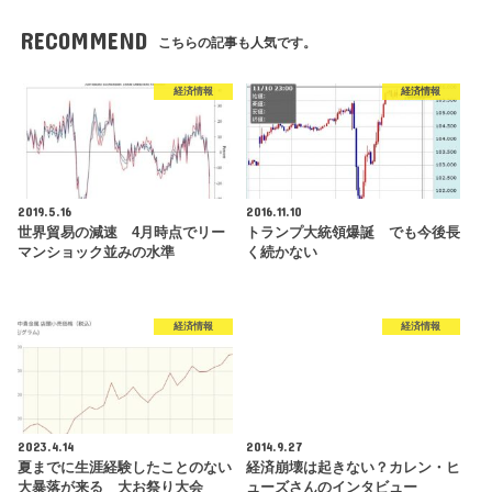
RECOMMEND
こちらの記事も人気です。
経済情報
経済情報
2019.5.16
2016.11.10
世界貿易の減速 4月時点でリー
トランプ大統領爆誕 でも今後長
マンショック並みの水準
く続かない
経済情報
経済情報
2023.4.14
2014.9.27
夏までに生涯経験したことのない
経済崩壊は起きない？カレン・ヒ
大暴落が来る 大お祭り大会
ューズさんのインタビュー