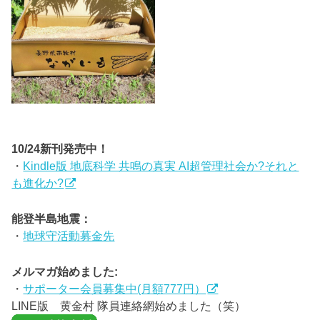
10/24新刊発売中！
・
Kindle版 地底科学 共鳴の真実 AI超管理社会か?それと
も進化か?
能登半島地震：
・
地球守活動募金先
メルマガ始めました:
・
サポーター会員募集中(月額777円）
LINE版 黄金村 隊員連絡網始めました（笑）