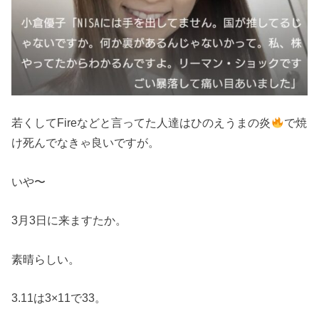
若くしてFireなどと言ってた人達はひのえうまの炎
で焼
け死んでなきゃ良いですが。
いや〜
3月3日に来ますたか。
素晴らしい。
3.11は3×11で33。