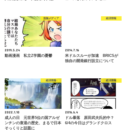
洗脳メディア
経済情報
2019.5.24
2014.7.16
動画漫画 私立Z学園の憂鬱
米ドルスルーが加速 BRICSが
独自の開発銀行設立について
経済情報
経済情報
2022.1.10
2016.6.4
成人の日 元世界5位の国アルゼ
ドル暴落 原田武夫氏的中？
ンチンの衰退の歴史、まるで日本
6/4の今日はグランドクロス
そっくりと話題に