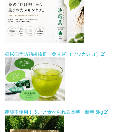
糖尿病予防効果抜群 桑甘露 （ソウカンロ）
農薬不使用！皮ごと食べられる長芋 新芋 5kg