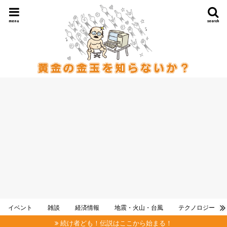
menu
search
イベント
雑談
経済情報
地震・火山・台風
テクノロジー
続け者ども！伝説はここから始まる！