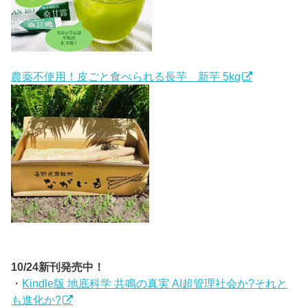
農薬不使用！皮ごと食べられる長芋 新芋 5kg
10/24新刊発売中！
・
Kindle版 地底科学 共鳴の真実 AI超管理社会か?それと
も進化か?