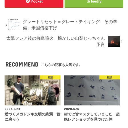
Pocket
feedly
グレートリセット＝グレートテイキング その準
備、米国債格下げ
太陽フレア後の桜島噴火 懐かしい山梨じっちゃん
予言
RECOMMEND
こちらの記事も人気です。
雑談
雑談
2026.4.28
2020.6.15
近づくメガドンキ文明の終焉 昔
街では皆マスクしていました 超
に戻ろう
絶レアショップを見つけた件