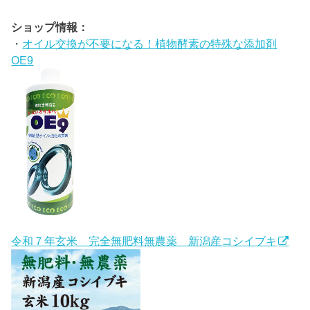
ショップ情報：
・
オイル交換が不要になる！植物酵素の特殊な添加剤
OE9
令和７年玄米 完全無肥料無農薬 新潟産コシイブキ