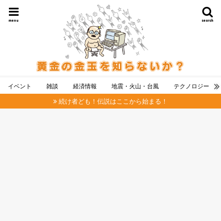
menu
search
イベント
雑談
経済情報
地震・火山・台風
テクノロジー
続け者ども！伝説はここから始まる！