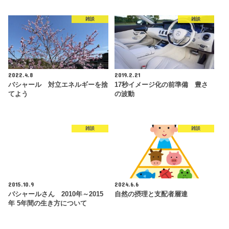
雑談
雑談
2022.4.8
2019.2.21
バシャール 対立エネルギーを捨
17秒イメージ化の前準備 豊さ
てよう
の波動
雑談
雑談
2015.10.9
2024.6.6
バシャールさん 2010年～2015
自然の摂理と支配者層達
年 5年間の生き方について