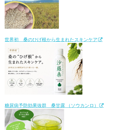
世界初 桑のひげ根から生まれたスキンケア
糖尿病予防効果抜群 桑甘露 （ソウカンロ）