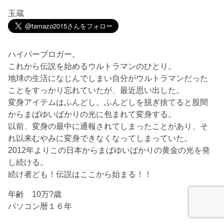
玉蔵
ハイパーブロガー。
これから伝説を始めるウルトラマンのひとり。
地球の生活になじんでしまい自分がウルトラマンだった
ことをすっかり忘れていたが、最近思い出した。
変身アイテムはふんどし。ふんどしを脱ぎ捨てると股間
からまばゆいばかりの光に包まれて変身する。
以前、変身の最中に通報されてしまったことがあり、そ
れ以来むやみに変身できなくなってしまっていた。
2012年よりこの日本からまばゆいばかりの黄金の光を発
し続ける。
続け者ども！伝説はここから始まる！！
年齢 10万?歳
パソコン暦１６年