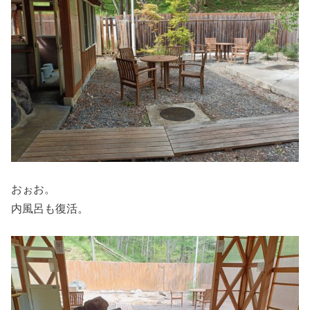
おぉお。
内風呂も復活。