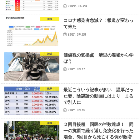
2022.06.24
健康
コロナ感染者急減？！報道が変わっ
て来た
2021.09.28
雑談
価値観の変換点 清里の廃墟から学
ぼう
2021.09.17
健康
最近こういう記事が多い 温厚だっ
た妻、陰謀論の動画にはまり まる
で別人に
2021.09.15
健康
２回目接種 国民の半数達成！ 同
一の抗原で繰り返し免疫化を行った
場合、5回目から死亡する例が激増