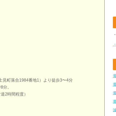
見町落合1984番地1）より徒歩3〜4分
8分。
片道2時間程度）