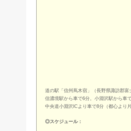
道の駅「信州蔦木宿」（長野県諏訪郡富士
信濃境駅から車で6分。小淵沢駅から車で
中央道小淵沢ICより車で8分（都心より
◎スケジュール：