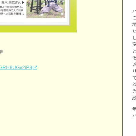
算
NLGRH8UGv2iP8