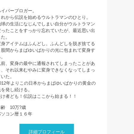
ハイパーブロガー。
これから伝説を始めるウルトラマンのひとり。
地球の生活になじんでしまい自分がウルトラマン
だったことをすっかり忘れていたが、最近思い出
した。
変身アイテムはふんどし。ふんどしを脱ぎ捨てる
と股間からまばゆいばかりの光に包まれて変身す
る。
以前、変身の最中に通報されてしまったことがあ
り、それ以来むやみに変身できなくなってしまっ
ていた。
2012年よりこの日本からまばゆいばかりの黄金の
光を発し続ける。
続け者ども！伝説はここから始まる！！
年齢 10万?歳
パソコン暦１６年
詳細プロフィール