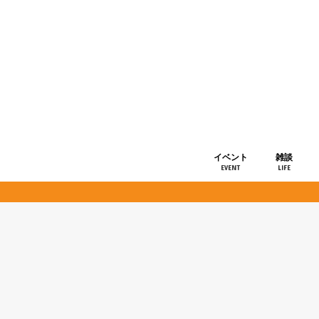
イベント
雑談
EVENT
LIFE
ショップ情
お知らせ