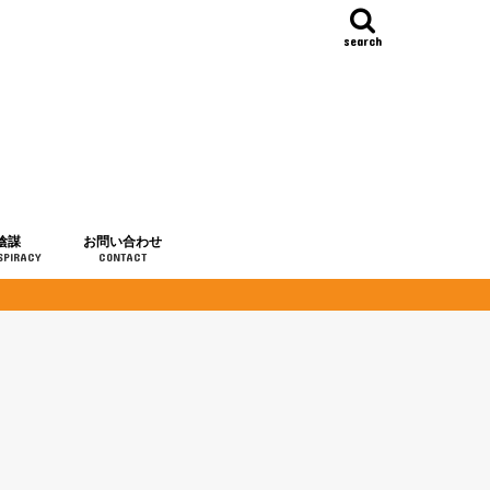
search
陰謀
お問い合わせ
SPIRACY
CONTACT
の歴史
・予言
メディア