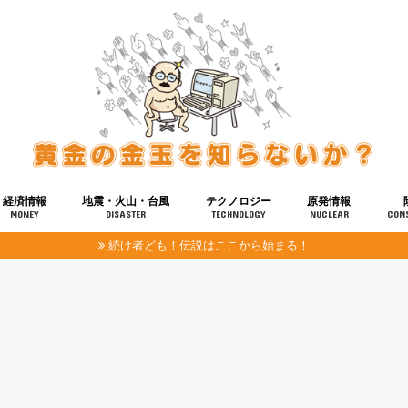
経済情報
地震・火山・台風
テクノロジー
原発情報
MONEY
DISASTER
TECHNOLOGY
NUCLEAR
CON
続け者ども！伝説はここから始まる！
報
健康
宇宙
奴ら
予知
洗脳