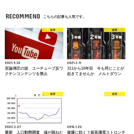
RECOMMEND
こちらの記事も人気です。
健康
健康
2021.9.30
2021.3.11
言論弾圧の波 ユーチューブ反ワ
311から10年目 今も同じことが
クチンコンテンツを禁止
起きてませんか メルトダウン
健康
健康
2023.3.27
2016.1.22
最新 人口動態調査 値が跳ねた
被爆に効く？超高濃度ストロンチ