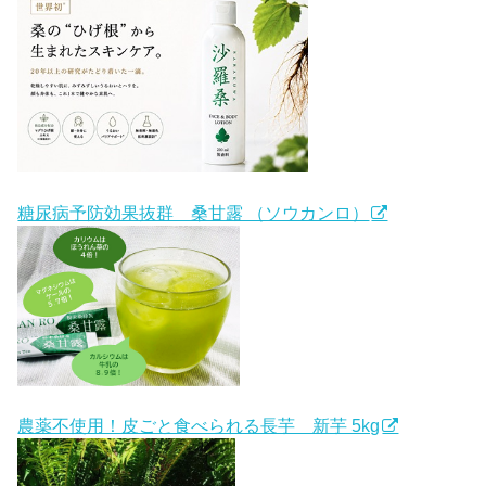
糖尿病予防効果抜群 桑甘露 （ソウカンロ）
農薬不使用！皮ごと食べられる長芋 新芋 5kg