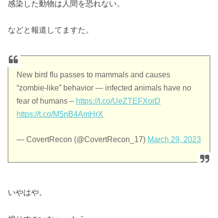
感染した動物は人間を恐れない。
などと報道してますた。
New bird flu passes to mammals and causes
“zombie-like” behavior — infected animals have no
fear of humans –
https://t.co/UeZTEFXorD
https://t.co/M5nB4AmHrX
— CovertRecon (@CovertRecon_17)
March 29, 2023
いやはや。