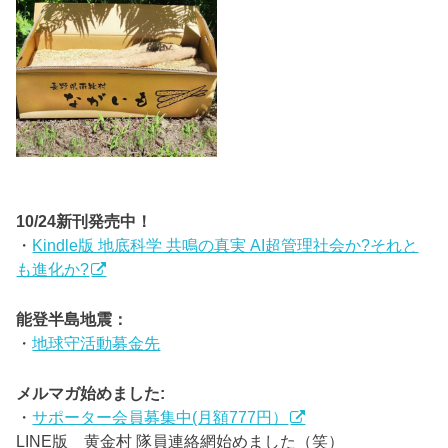
10/24新刊発売中！
・
Kindle版 地底科学 共鳴の真実 AI超管理社会か?それと
も進化か?
能登半島地震：
・
地球守活動募金先
メルマガ始めました:
・
サポーター会員募集中(月額777円）
LINE版 黄金村 隊員連絡網始めました（笑）