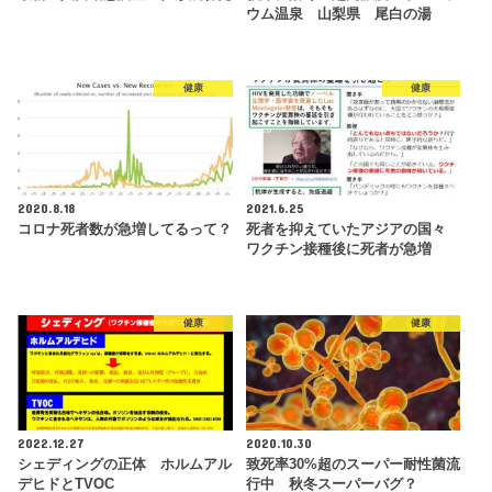
ウム温泉 山梨県 尾白の湯
健康
健康
2020.8.18
2021.6.25
コロナ死者数が急増してるって？
死者を抑えていたアジアの国々
ワクチン接種後に死者が急増
健康
健康
2022.12.27
2020.10.30
シェディングの正体 ホルムアル
致死率30%超のスーパー耐性菌流
デヒドとTVOC
行中 秋冬スーパーバグ？