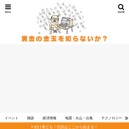
menu
search
イベント
雑談
経済情報
地震・火山・台風
テクノロジー
続け者ども！伝説はここから始まる！