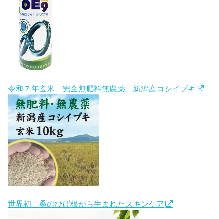
令和７年玄米 完全無肥料無農薬 新潟産コシイブキ
世界初 桑のひげ根から生まれたスキンケア