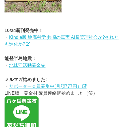
10/24新刊発売中！
・
Kindle版 地底科学 共鳴の真実 AI超管理社会か?それと
も進化か?
能登半島地震：
・
地球守活動募金先
メルマガ始めました:
・
サポーター会員募集中(月額777円）
LINE版 黄金村 隊員連絡網始めました（笑）