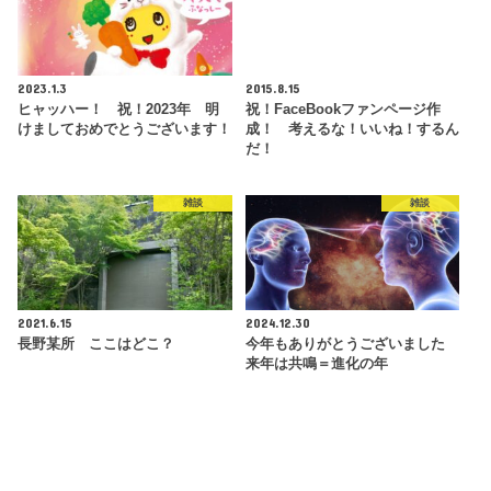
2023.1.3
2015.8.15
ヒャッハー！ 祝！2023年 明
祝！FaceBookファンページ作
けましておめでとうございます！
成！ 考えるな！いいね！するん
だ！
雑談
雑談
2021.6.15
2024.12.30
長野某所 ここはどこ？
今年もありがとうございました
来年は共鳴＝進化の年