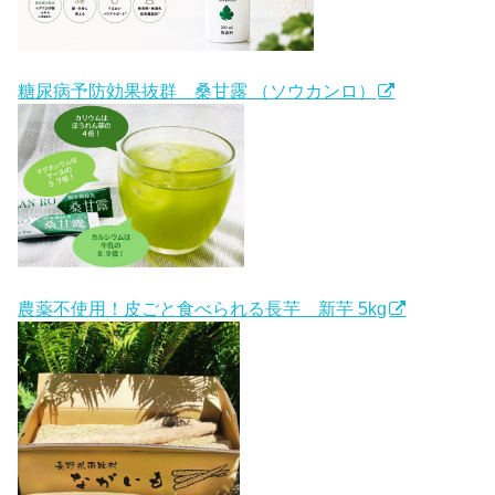
糖尿病予防効果抜群 桑甘露 （ソウカンロ）
農薬不使用！皮ごと食べられる長芋 新芋 5kg