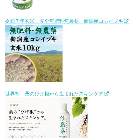
令和７年玄米 完全無肥料無農薬 新潟産コシイブキ
世界初 桑のひげ根から生まれたスキンケア