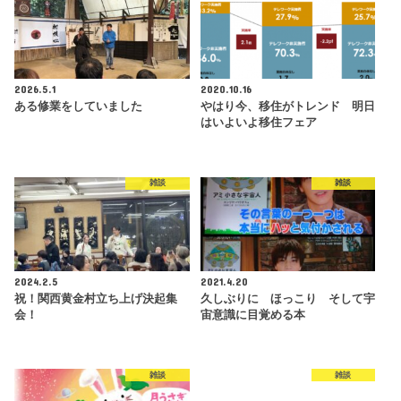
2026.5.1
2020.10.16
ある修業をしていました
やはり今、移住がトレンド 明日
はいよいよ移住フェア
雑談
雑談
2024.2.5
2021.4.20
祝！関西黄金村立ち上げ決起集
久しぶりに ほっこり そして宇
会！
宙意識に目覚める本
雑談
雑談