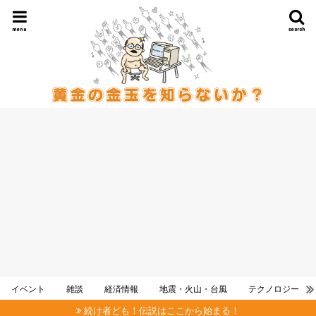
menu
search
イベント
雑談
経済情報
地震・火山・台風
テクノロジー
続け者ども！伝説はここから始まる！