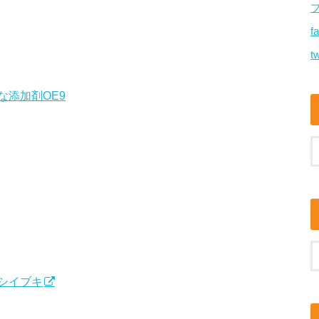
f
tw
添加剤OE9
シイブキ