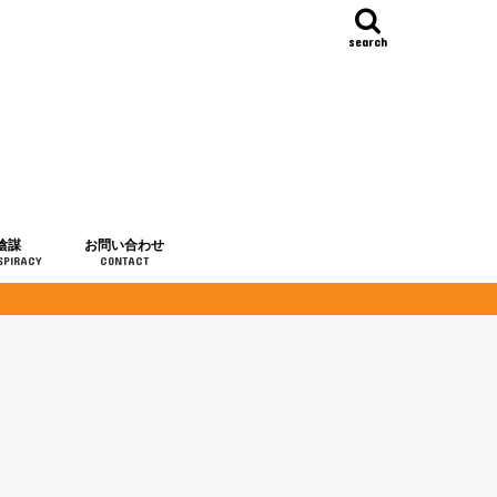
search
陰謀
お問い合わせ
SPIRACY
CONTACT
の歴史
・予言
メディア