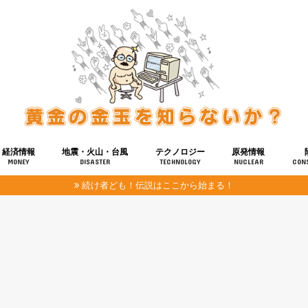
経済情報
地震・火山・台風
テクノロジー
原発情報
MONEY
DISASTER
TECHNOLOGY
NUCLEAR
CON
続け者ども！伝説はここから始まる！
報
健康
宇宙
奴ら
予知
洗脳