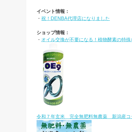
イベント情報：
・
祝！DENBA代理店になりました
ショップ情報：
・
オイル交換が不要になる！植物酵素の特殊な
令和７年玄米 完全無肥料無農薬 新潟産コ