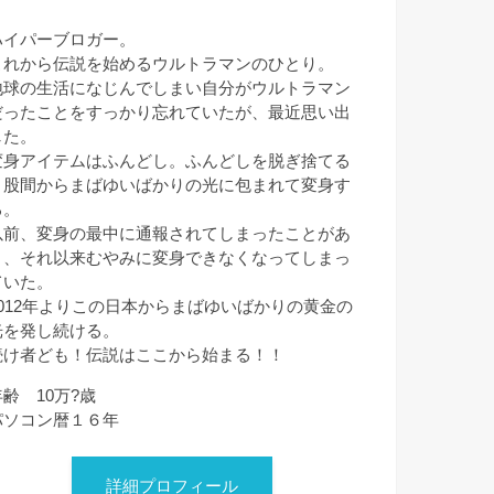
ハイパーブロガー。
これから伝説を始めるウルトラマンのひとり。
地球の生活になじんでしまい自分がウルトラマン
だったことをすっかり忘れていたが、最近思い出
した。
変身アイテムはふんどし。ふんどしを脱ぎ捨てる
と股間からまばゆいばかりの光に包まれて変身す
る。
以前、変身の最中に通報されてしまったことがあ
り、それ以来むやみに変身できなくなってしまっ
ていた。
2012年よりこの日本からまばゆいばかりの黄金の
光を発し続ける。
続け者ども！伝説はここから始まる！！
年齢 10万?歳
パソコン暦１６年
詳細プロフィール