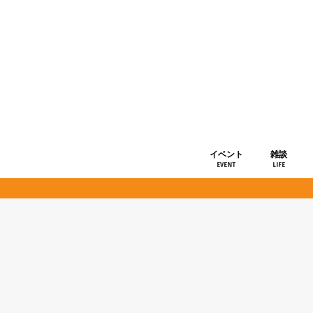
イベント
雑談
EVENT
LIFE
ショップ情
お知らせ