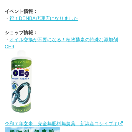
イベント情報：
・
祝！DENBA代理店になりました
ショップ情報：
・
オイル交換が不要になる！植物酵素の特殊な添加剤
OE9
令和７年玄米 完全無肥料無農薬 新潟産コシイブキ