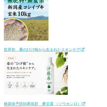
世界初 桑のひげ根から生まれたスキンケア
糖尿病予防効果抜群 桑甘露 （ソウカンロ）