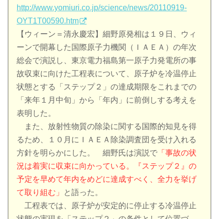
http://www.yomiuri.co.jp/science/news/20110919-
OYT1T00590.htm
【ウィーン＝清永慶宏】細野原発相は１９日、ウィ
ーンで開幕した国際原子力機関（ＩＡＥＡ）の年次
総会で演説し、東京電力福島第一原子力発電所の事
故収束に向けた工程表について、原子炉を冷温停止
状態とする「ステップ２」の達成期限をこれまでの
「来年１月中旬」から「年内」に前倒しする考えを
表明した。
また、放射性物質の除染に関する国際的知見を得
るため、１０月にＩＡＥＡ除染調査団を受け入れる
方針を明らかにした。 細野氏は演説で
「事故の状
況は着実に収束に向かっている。『ステップ２』の
予定を早めて年内をめどに達成すべく、全力を挙げ
て取り組む」
と語った。
工程表では、原子炉が安定的に停止する冷温停止
状態の実現を「ステップ２」の条件として位置づ