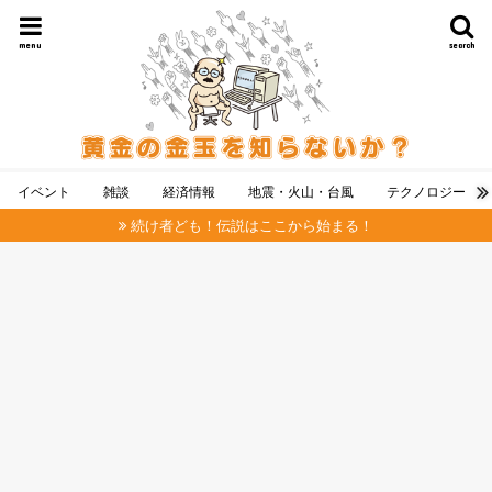
menu
search
イベント
雑談
経済情報
地震・火山・台風
テクノロジー
続け者ども！伝説はここから始まる！