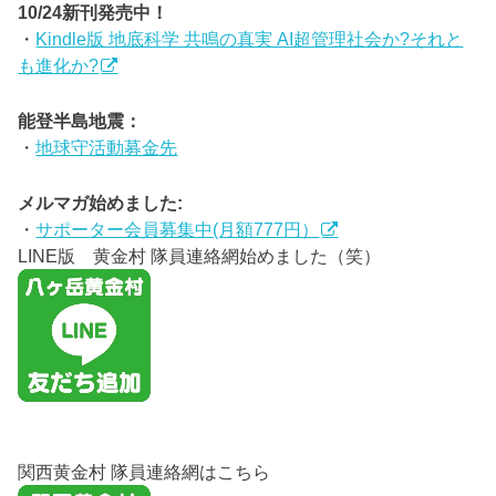
10/24新刊発売中！
・
Kindle版 地底科学 共鳴の真実 AI超管理社会か?それと
も進化か?
能登半島地震：
・
地球守活動募金先
メルマガ始めました:
・
サポーター会員募集中(月額777円）
LINE版 黄金村 隊員連絡網始めました（笑）
関西黄金村 隊員連絡網はこちら