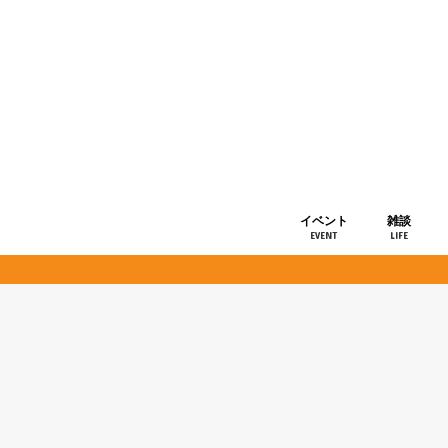
イベント
雑談
EVENT
LIFE
ショップ情
お知らせ