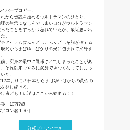
ハイパーブロガー。
これから伝説を始めるウルトラマンのひとり。
地球の生活になじんでしまい自分がウルトラマン
だったことをすっかり忘れていたが、最近思い出
した。
変身アイテムはふんどし。ふんどしを脱ぎ捨てる
と股間からまばゆいばかりの光に包まれて変身す
る。
以前、変身の最中に通報されてしまったことがあ
り、それ以来むやみに変身できなくなってしまっ
ていた。
2012年よりこの日本からまばゆいばかりの黄金の
光を発し続ける。
続け者ども！伝説はここから始まる！！
年齢 10万?歳
パソコン暦１６年
詳細プロフィール