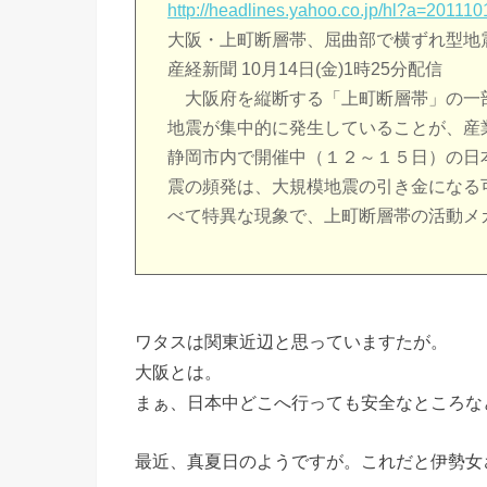
http://headlines.yahoo.co.jp/hl?a=20111
大阪・上町断層帯、屈曲部で横ずれ型地
産経新聞 10月14日(金)1時25分配信
大阪府を縦断する「上町断層帯」の一
地震が集中的に発生していることが、産
静岡市内で開催中（１２～１５日）の日
震の頻発は、大規模地震の引き金になる
べて特異な現象で、上町断層帯の活動メ
ワタスは関東近辺と思っていますたが。
大阪とは。
まぁ、日本中どこへ行っても安全なところな
最近、真夏日のようですが。これだと伊勢女