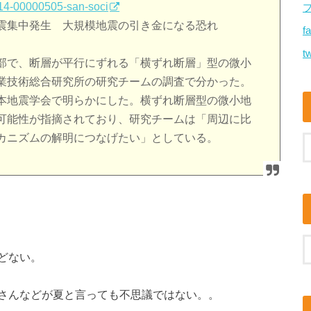
014-00000505-san-soci
震集中発生 大規模地震の引き金になる恐れ
f
tw
部で、断層が平行にずれる「横ずれ断層」型の微小
業技術総合研究所の研究チームの調査で分かった。
本地震学会で明らかにした。横ずれ断層型の微小地
可能性が指摘されており、研究チームは「周辺に比
カニズムの解明につなげたい」としている。
どない。
さんなどが夏と言っても不思議ではない。。