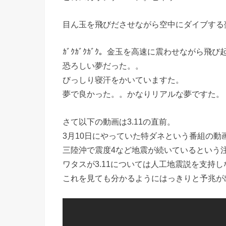
目ん玉を飛びださせながら空中にダイブする
ｶﾞｸｶﾞｸｶﾞｸ。金玉を高速に震わせながら飛
恐ろしい夢だった。。
びっしり寝汗をかいていますた。
夢で良かった。。かなりリアルな夢ですた。
さて以下の動画は3.11の直前。
3月10日にやっていた特ダネという番組の動
三陸沖で震度4など地震が続いているという
ワタスが3.11については人工地震説を支持
これを見ても分かるようにはっきりと予兆が