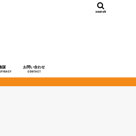
search
陰謀
お問い合わせ
SPIRACY
CONTACT
の歴史
・予言
メディア