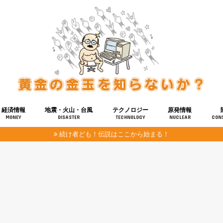
経済情報
地震・火山・台風
テクノロジー
原発情報
MONEY
DISASTER
TECHNOLOGY
NUCLEAR
CON
続け者ども！伝説はここから始まる！
報
健康
宇宙
奴ら
予知
洗脳