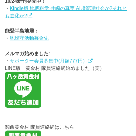
10/24新刊発売中！
・
Kindle版 地底科学 共鳴の真実 AI超管理社会か?それと
も進化か?
能登半島地震：
・
地球守活動募金先
メルマガ始めました:
・
サポーター会員募集中(月額777円）
LINE版 黄金村 隊員連絡網始めました（笑）
関西黄金村 隊員連絡網はこちら