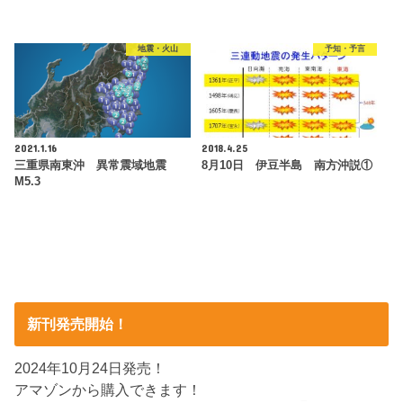
地震・火山
予知・予言
2021.1.16
2018.4.25
三重県南東沖 異常震域地震
8月10日 伊豆半島 南方沖説①
M5.3
新刊発売開始！
2024年10月24日発売！
アマゾンから購入できます！