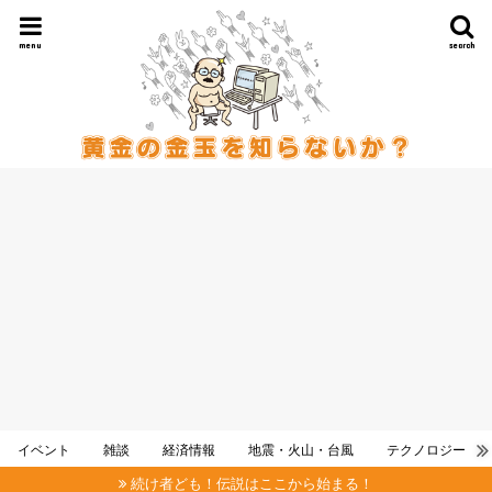
menu
search
イベント
雑談
経済情報
地震・火山・台風
テクノロジー
続け者ども！伝説はここから始まる！