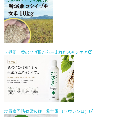
世界初 桑のひげ根から生まれたスキンケア
糖尿病予防効果抜群 桑甘露 （ソウカンロ）