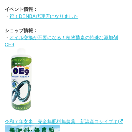
イベント情報：
・
祝！DENBA代理店になりました
ショップ情報：
・
オイル交換が不要になる！植物酵素の特殊な添加剤
OE9
令和７年玄米 完全無肥料無農薬 新潟産コシイブキ