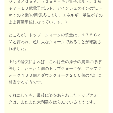
０．３／ＧｅＶ。（ＧｅＶ＝ギガ電子ボルト。１Ｇ
ｅＶ＝１０億電子ボルト。アインシュタインの“Ｅ＝
ｍｃの２乗”の関係式により、エネルギー単位がその
まま質量単位になっています。）
ところが、トップ・クォークの質量は、１７５Ｇｅ
Ｖと言われ、超巨大なクォークであることが確認さ
れました。
上記の論文によれば、これは金の原子の質量にほぼ
等しく、たった１個のトップクォークが、アップク
ォーク４００個とダウンクォーク２００個の合計に
相当するそうです。
それにしても、最後に姿をあらわしたトップクォー
クは、またまた大問題をはらんでいるようです。