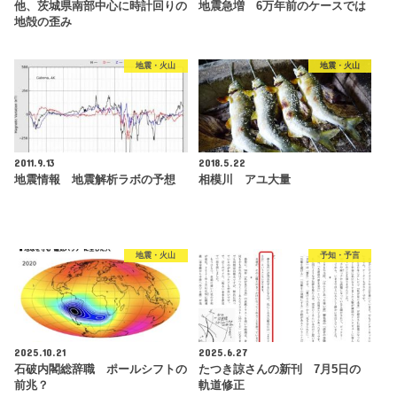
他、茨城県南部中心に時計回りの
地震急増 6万年前のケースでは
地殻の歪み
地震・火山
地震・火山
2011.9.13
2018.5.22
地震情報 地震解析ラボの予想
相模川 アユ大量
地震・火山
予知・予言
2025.10.21
2025.6.27
石破内閣総辞職 ポールシフトの
たつき諒さんの新刊 7月5日の
前兆？
軌道修正