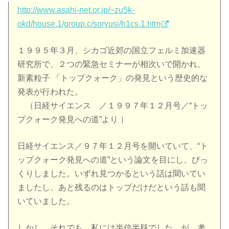
http://www.asahi-net.or.jp/~zu5k-
okd/house.1/group.c/soryusi/h1cs.1.htm
１９９５年３月、シカゴ近郊の国立フェルミ加速器
研究所で、２つの緊急セミナーが相次いで開かれ、
新素粒子 「トップクォーク」の発見という歴史的な
発表が行われた。
（日経サイエンス ／１９９７年１２月号／“トッ
プクォーク発見への道”より ）
日経サイエンス／９７年１２月号を開いていて、“ト
ップクォーク発見への道”という論文を目にし、びっ
くりしました。いずれ見つかるという話は聞いてい
ましたし、あと残るのはトップだけだという話も聞
いていました。
しかし、それでも、私には半信半疑でした。が、考