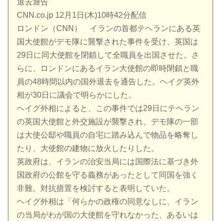
退去通告
CNN.co.jp 12月1日(木)10時42分配信
ロンドン（CNN） イランの首都テヘランにある英
国大使館がデモ隊に襲撃された事件を受け、英国は
29日に同大使館を閉鎖して全職員を出国させた。さ
らに、ロンドンにあるイラン大使館の即時閉鎖と職
員の48時間以内の国外退去を通告した。ヘイグ英外
相が30日に議会で明らかにした。
ヘイグ外相によると、この事件では29日にテヘラン
の英国大使館と外交施設が襲撃され、デモ隊の一部
は大使公邸や職員の自宅に踏み込んで物品を略奪し
たり、大使館の建物に放火したりした。
英政府は、イランの治安当局には国際法に基づき外
国政府の公館を守る義務があったとして同国を強く
非難。対抗措置を検討すると表明していた。
ヘイグ外相は「何らかの政権の同意なしに、イラン
の当局がわが国の大使館を守れなかった、あるいは