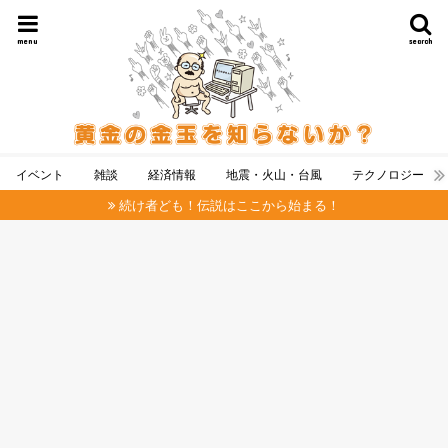
menu
search
イベント
雑談
経済情報
地震・火山・台風
テクノロジー
続け者ども！伝説はここから始まる！