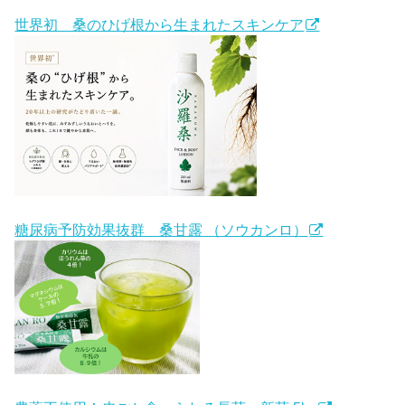
世界初 桑のひげ根から生まれたスキンケア
糖尿病予防効果抜群 桑甘露 （ソウカンロ）