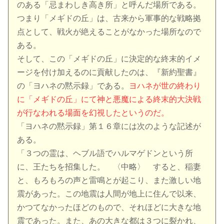
のある「忌まわしき高き所」と呼んだ場所である。
つまり「メギドの丘」は、古来から軍事的な戦略拠
点として、戦火が絶えることがなかった場所なので
ある。
そして、この「メギドの丘」に決定的な終末的イメ
ージを付け加えるのに貢献したのは、『新約聖書』
の「ヨハネの黙示録」である。
ヨハネが世の終わり
に「メギドの丘」にて神と悪魔による終末的大決戦
が行なわれる場面を幻視したというのだ。
「ヨハネの黙示録」第１６章には次のような記述が
ある。
「３つの霊は、ヘブル語でハルマゲドンという所
に、王たちを招集した。 〈中略〉 すると、稲妻
と、もろもろの声と雷鳴とが起こり、また激しい地
震があった。この地震は人間が地上に住んで以来、
かつてなかったほどのもので、それほどに大きな地
震であった。また、あの大きな都は３つに裂かれ、