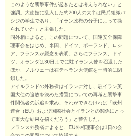
このような襲撃事件が起きたとは考えられない」と
強調。大使館に乱入した約200人の大半は民兵組織バ
シジの学生であり、「イラン政権の分子によって操
られていた」と主張した。
同外相によると、この問題について、国連安全保障
理事会をはじめ、米国、ドイツ、ポーランド、ロシ
ア、フランスが懸念を表明。さらにフランス、ドイ
ツ、オランダは30日までに駐イラン大使を召還した
ほか、ノルウェーは在テヘラン大使館を一時的に閉
鎖した。
アイルランドの外務省はイランに対し、駐イラン英
国大使の追放を決めた措置についての再考と襲撃事
件関係者の訴追を求め、それができなければ「欧州
連合（EU）および国際社会とイランとの関係にとっ
て重大な結果を招くだろう」と警告した。
フランス外務省によると、EU外相理事会は1日の会
合でこの問題について協議する。