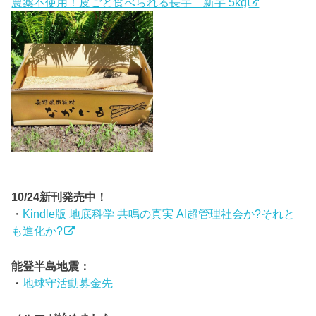
農薬不使用！皮ごと食べられる長芋 新芋 5kg
10/24新刊発売中！
・
Kindle版 地底科学 共鳴の真実 AI超管理社会か?それと
も進化か?
能登半島地震：
・
地球守活動募金先