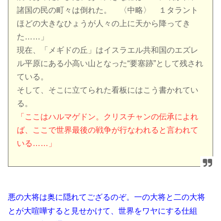
諸国の民の町々は倒れた。 〈中略〉 １タラント
ほどの大きなひょうが人々の上に天から降ってき
た……」
現在、「メギドの丘」はイスラエル共和国のエズレ
ル平原にある小高い山となった“要塞跡”として残され
ている。
そして、そこに立てられた看板にはこう書かれてい
る。
「ここはハルマゲドン。クリスチャンの伝承によれ
ば、ここで世界最後の戦争が行なわれると言われて
いる……」
悪の大将は奥に隠れてござるのぞ。一の大将と二の大将
とが大喧嘩すると見せかけて、世界をワヤにする仕組