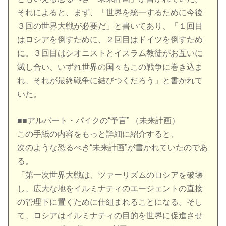
それによると、まず、「世界を統一するために今後
３回の世界大戦が必要だ」と書いてあり、「１回目
はロシアを倒すために、２回目はドイツを倒すため
に。３回目はシオニストとイスラム教徒がお互いに
滅し合い、いずれ世界の国々もこの戦争に巻き込ま
れ、それが最終戦争に結びつくだろう」と書かれて
いた。
■■アルバート・パイクの“予言” （未来計画）
この手紙の内容をもっと詳細に紹介すると、
次のような恐るべき“未来計画”が書かれていたのであ
る。
「第一次世界大戦は、ツァーリズムのロシアを破壊
し、広大な地をイルミナティのエージェントの直接
の管理下に置くために仕組まれることになる。そし
て、ロシアはイルミナティの目的を世界に促進させ