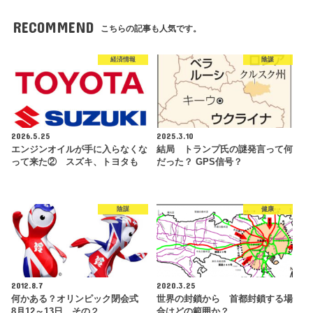
RECOMMEND
こちらの記事も人気です。
経済情報
陰謀
2026.5.25
2025.3.10
エンジンオイルが手に入らなくな
結局 トランプ氏の謎発言って何
って来た② スズキ、トヨタも
だった？ GPS信号？
陰謀
健康
2012.8.7
2020.3.25
何かある？オリンピック閉会式
世界の封鎖から 首都封鎖する場
8月12～13日 その２
合はどの範囲か？