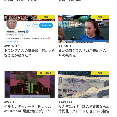
陰謀
陰謀
2019.10.27
2017.10.6
トランプさんの謎発言 何か大き
また偽旗？ラスベガス銃乱射の
なことが起きた？
16の疑問点
奴らの歴史
陰謀
2020.2.11
2024.1.22
イルミナティカード Plangue
なんぞこれ？ 謎の怪文書ならぬ
of Damons(悪魔の伝染病）P…
千円札 グレートリセットの警告