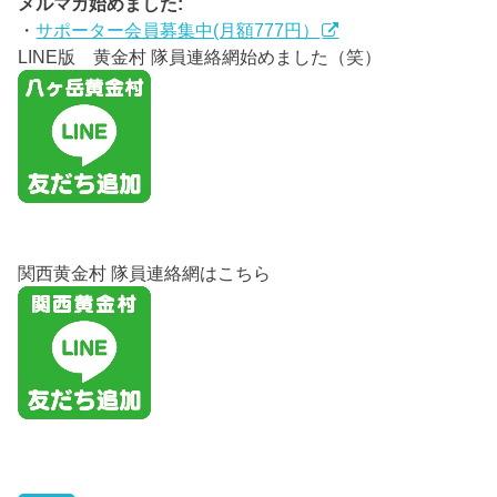
メルマガ始めました:
・
サポーター会員募集中(月額777円）
LINE版 黄金村 隊員連絡網始めました（笑）
関西黄金村 隊員連絡網はこちら