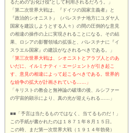
るための“お化け役”として利用されるだろう。」
「第二次世界大戦は、『ドイツの国家主義者』と
『政治的シオニスト』（パレスチナ地方にユダヤ人
国家を建設しようとする人々）の間の圧倒的な意見
の相違の操作の上に実現されることになる。その結
果、ロシアの影響領域の拡張と、パレスチナに『イ
スラエル国家』の建設がなされるべきである。」
「第三次世界大戦は、シオニストとアラブ人とのあ
いだに、イルミナティ・エージェントが引き起こ
す、意見の相違によって起こるべきである。世界的
な紛争の拡大が計画されている……」
「キリストの教会と無神論の破壊の後、ルシファー
の宇宙的顕示により、真の光が迎えられる……」
■■「予言は当たるものではなく、当てるものだ！」
この手紙が書かれたのは１８７１年８月１５日。
この時、まだ第一次世界大戦（１９１４年勃発）