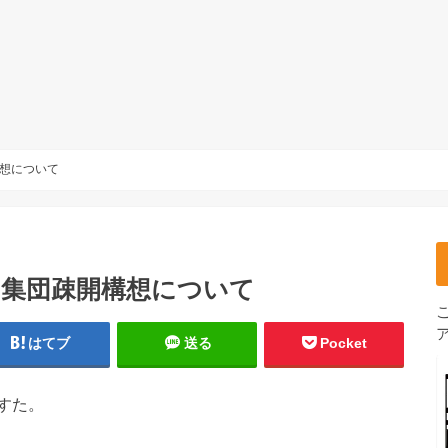
想について
 集団疎開構想について
はてブ
送る
Pocket
すた。