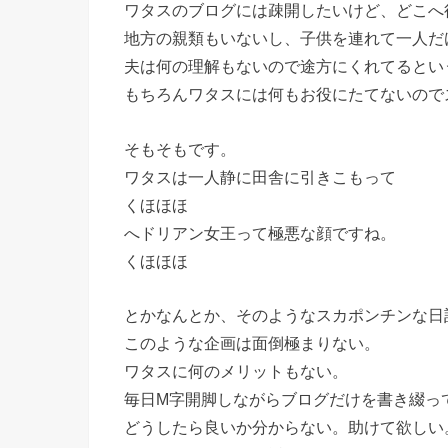
ワタスのブログには疎開したいけど、どこへ
地方の親類もいないし、子供を連れて一人だ
夫は何の理解もないので途方にくれてるとい
もちろんワタスには何もお役にたてないので
そもそもです。
ワタスは一人静に田舎に引きこもって
くほほほ
へドリアン女王って極悪な顔ですね。
くほほほ
とかなんとか、そのようなスカポンチンな日
このような企画は面倒極まりない。
ワタスに何のメリットもない。
毎日M字開脚しながらブログだけを書き綴っ
どうしたら良いか分からない。助けて欲しい