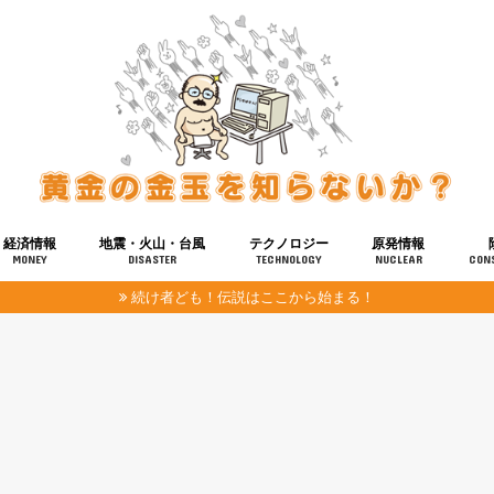
経済情報
地震・火山・台風
テクノロジー
原発情報
MONEY
DISASTER
TECHNOLOGY
NUCLEAR
CON
続け者ども！伝説はここから始まる！
報
健康
宇宙
奴ら
予知
洗脳