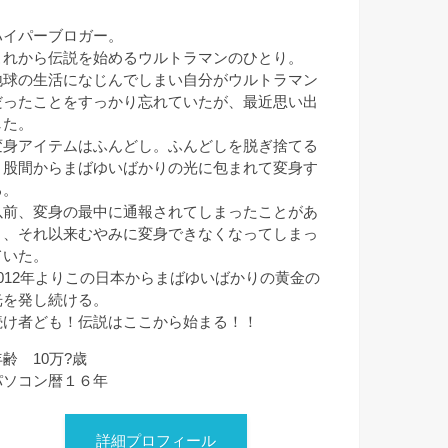
ハイパーブロガー。
これから伝説を始めるウルトラマンのひとり。
地球の生活になじんでしまい自分がウルトラマン
だったことをすっかり忘れていたが、最近思い出
した。
変身アイテムはふんどし。ふんどしを脱ぎ捨てる
と股間からまばゆいばかりの光に包まれて変身す
る。
以前、変身の最中に通報されてしまったことがあ
り、それ以来むやみに変身できなくなってしまっ
ていた。
2012年よりこの日本からまばゆいばかりの黄金の
光を発し続ける。
続け者ども！伝説はここから始まる！！
年齢 10万?歳
パソコン暦１６年
詳細プロフィール