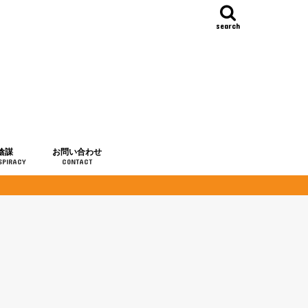
search
陰謀
お問い合わせ
SPIRACY
CONTACT
の歴史
・予言
メディア