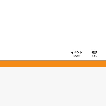
イベント
雑談
EVENT
LIFE
ショップ情
お知らせ