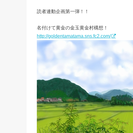
読者連動企画第一弾！！
名付けて黄金の金玉黄金村構想！
http://goldentamatama.sns.fc2.com/