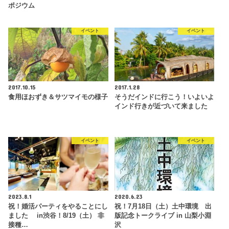
ポジウム
イベント
イベント
2017.10.15
2017.1.28
食用ほおずき＆サツマイモの様子
そうだインドに行こう！いよいよ
インド行きが近づいて来ました
イベント
イベント
2023.8.1
2020.6.23
祝！婚活パーティをやることにし
祝！7月18日（土）土中環境 出
ました in渋谷！8/19（土） 非
版記念トークライブ in 山梨小淵
接種…
沢