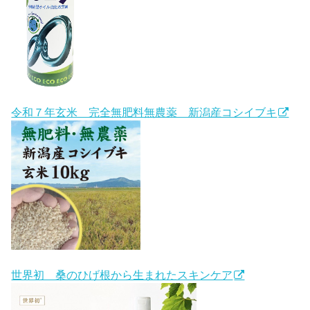
令和７年玄米 完全無肥料無農薬 新潟産コシイブキ
世界初 桑のひげ根から生まれたスキンケア