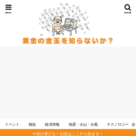
menu
search
イベント
雑談
経済情報
地震・火山・台風
テクノロジー
続け者ども！伝説はここから始まる！