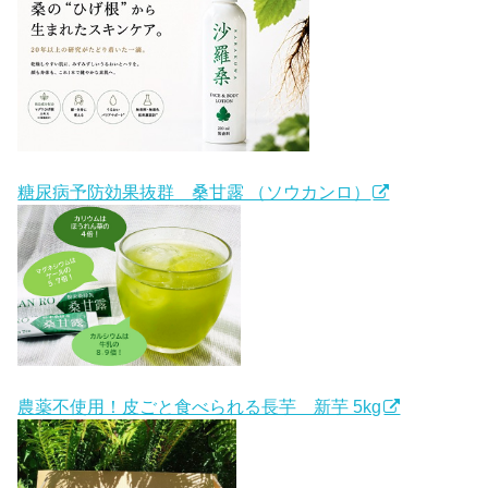
糖尿病予防効果抜群 桑甘露 （ソウカンロ）
農薬不使用！皮ごと食べられる長芋 新芋 5kg