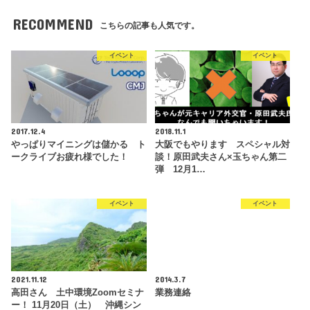
RECOMMEND
こちらの記事も人気です。
イベント
イベント
2017.12.4
2018.11.1
やっぱりマイニングは儲かる ト
大阪でもやります スペシャル対
ークライブお疲れ様でした！
談！原田武夫さん×玉ちゃん第二
弾 12月1…
イベント
イベント
2021.11.12
2014.3.7
高田さん 土中環境Zoomセミナ
業務連絡
ー！ 11月20日（土） 沖縄シン