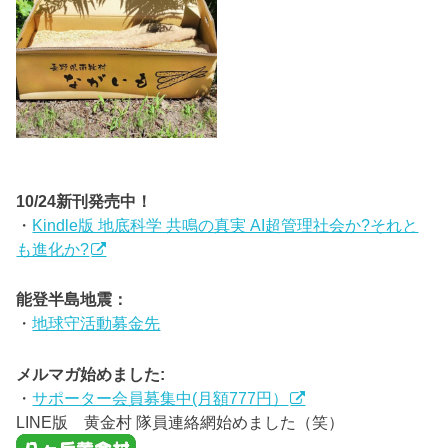
10/24新刊発売中！
・
Kindle版 地底科学 共鳴の真実 AI超管理社会か?それと
も進化か?
能登半島地震：
・
地球守活動募金先
メルマガ始めました:
・
サポーター会員募集中(月額777円）
LINE版 黄金村 隊員連絡網始めました（笑）