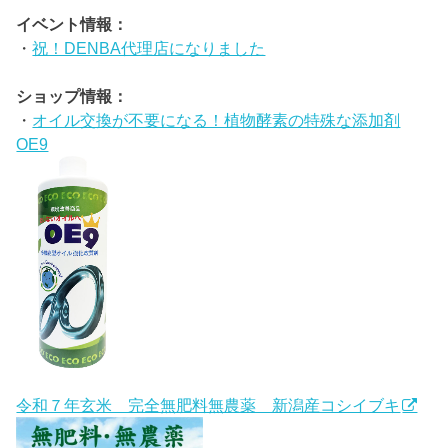
イベント情報：
・
祝！DENBA代理店になりました
ショップ情報：
・
オイル交換が不要になる！植物酵素の特殊な添加剤
OE9
令和７年玄米 完全無肥料無農薬 新潟産コシイブキ