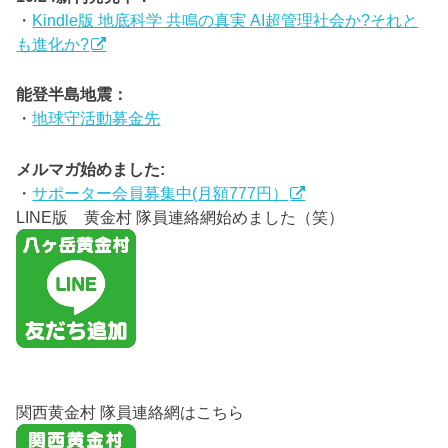
・
Kindle版 地底科学 共鳴の真実 AI超管理社会か?それと
も進化か?
能登半島地震：
・
地球守活動募金先
メルマガ始めました:
・
サポーター会員募集中(月額777円）
LINE版 黄金村 隊員連絡網始めました（笑）
関西黄金村 隊員連絡網はこちら