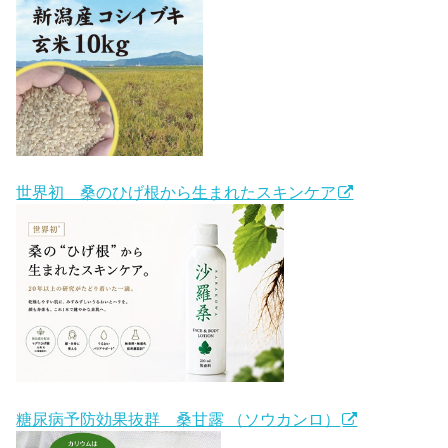
世界初 桑のひげ根から生まれたスキンケア
糖尿病予防効果抜群 桑甘露 （ソウカンロ）