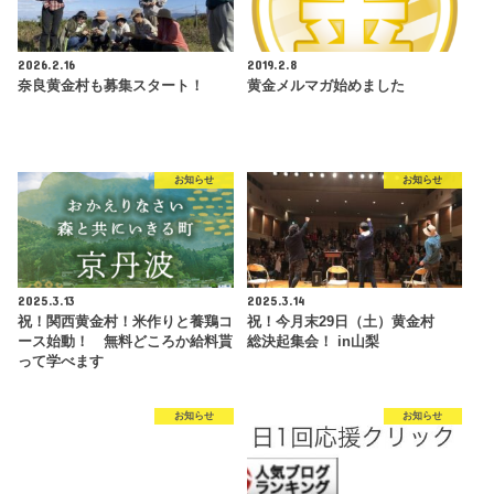
2026.2.16
2019.2.8
奈良黄金村も募集スタート！
黄金メルマガ始めました
お知らせ
お知らせ
2025.3.13
2025.3.14
祝！関西黄金村！米作りと養鶏コ
祝！今月末29日（土）黄金村
ース始動！ 無料どころか給料貰
総決起集会！ in山梨
って学べます
お知らせ
お知らせ