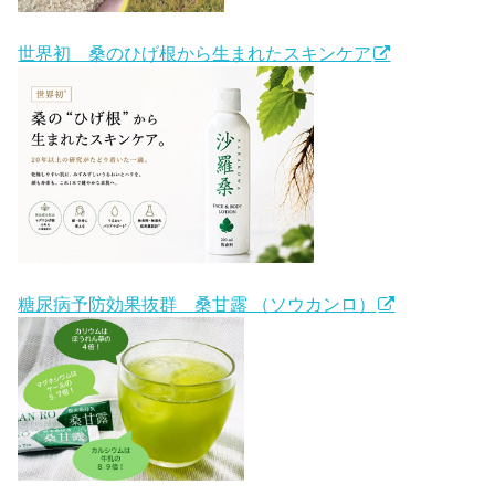
世界初 桑のひげ根から生まれたスキンケア
糖尿病予防効果抜群 桑甘露 （ソウカンロ）