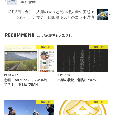
売り状態
12月2日（金） 人類の未来と闇の権力者の実態 in
渋谷 元と学会 山田高明氏とのコラボ講演
RECOMMEND
こちらの記事も人気です。
お知らせ
お知らせ
2023.4.27
2013.8.13
悲報 Youtubeチャンネル終
出版の状況ご報告について
了？！ 後１回でBAN
お知らせ
お知らせ