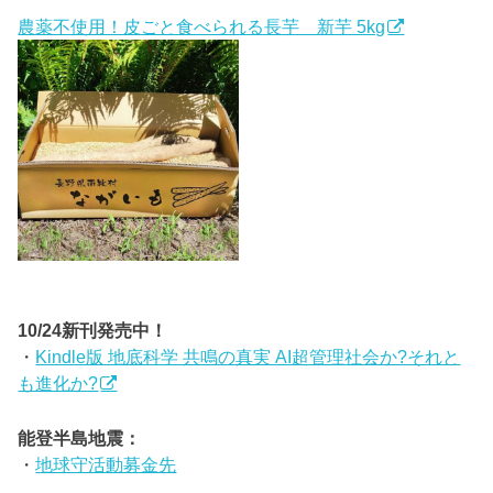
農薬不使用！皮ごと食べられる長芋 新芋 5kg
10/24新刊発売中！
・
Kindle版 地底科学 共鳴の真実 AI超管理社会か?それと
も進化か?
能登半島地震：
・
地球守活動募金先