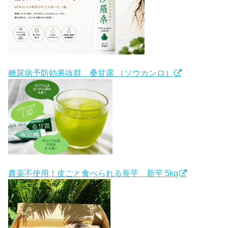
糖尿病予防効果抜群 桑甘露 （ソウカンロ）
農薬不使用！皮ごと食べられる長芋 新芋 5kg