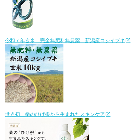
令和７年玄米 完全無肥料無農薬 新潟産コシイブキ
世界初 桑のひげ根から生まれたスキンケア