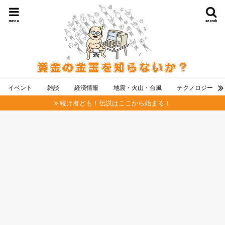
menu
search
イベント
雑談
経済情報
地震・火山・台風
テクノロジー
続け者ども！伝説はここから始まる！