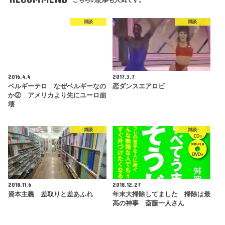
こちらの記事も人気です。
雑談
雑談
2016.4.4
2017.3.7
ベルギーテロ なぜベルギーなの
恋ダンスエアロビ
か② アメリカより先にユーロ崩
壊
雑談
雑談
2018.11.6
2018.12.27
資本主義 差取りと差あふれ
年末大掃除してました 掃除は最
高の神事 斎藤一人さん