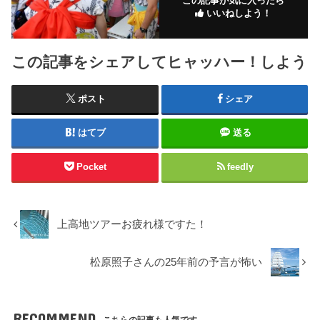
この記事が気に入ったら
いいねしよう！
この記事をシェアしてヒャッハー！しよう
ポスト
シェア
はてブ
送る
Pocket
feedly
上高地ツアーお疲れ様ですた！
松原照子さんの25年前の予言が怖い
RECOMMEND