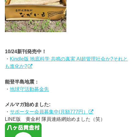
10/24新刊発売中！
・
Kindle版 地底科学 共鳴の真実 AI超管理社会か?それと
も進化か?
能登半島地震：
・
地球守活動募金先
メルマガ始めました:
・
サポーター会員募集中(月額777円）
LINE版 黄金村 隊員連絡網始めました（笑）