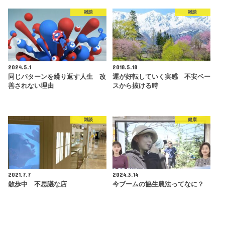
雑談
雑談
2024.5.1
2018.5.18
同じパターンを繰り返す人生 改
運が好転していく実感 不安ベー
善されない理由
スから抜ける時
雑談
健康
2021.7.7
2024.3.14
散歩中 不思議な店
今ブームの協生農法ってなに？