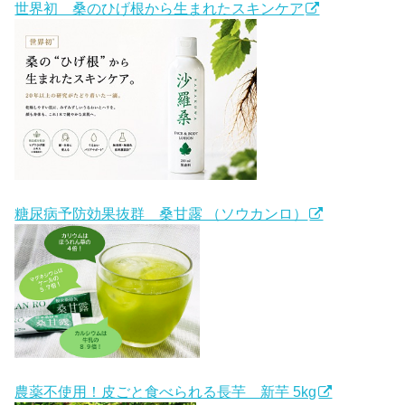
世界初 桑のひげ根から生まれたスキンケア
糖尿病予防効果抜群 桑甘露 （ソウカンロ）
農薬不使用！皮ごと食べられる長芋 新芋 5kg