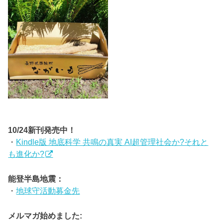
10/24新刊発売中！
・
Kindle版 地底科学 共鳴の真実 AI超管理社会か?それと
も進化か?
能登半島地震：
・
地球守活動募金先
メルマガ始めました: