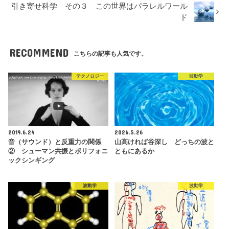
引き寄せ科学 その３ この世界はパラレルワール
ド
RECOMMEND
こちらの記事も人気です。
テクノロジー
波動学
2019.6.24
2026.5.26
音（サウンド）と反重力の関係
山高ければ谷深し どっちの波と
② シューマン共振とポリフォニ
ともにあるか
ックシンギング
波動学
波動学