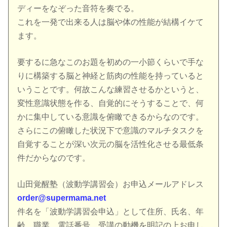
ディーをなぞった音符を奏でる。
これを一発で出来る人は脳や体の性能が結構イケて
ます。
要するに急なこのお題を初めの一小節くらいで手な
りに構築する脳と神経と筋肉の性能を持っていると
いうことです。何故こんな練習させるかというと、
変性意識状態を作る、自覚的にそうすることで、何
かに集中している意識を俯瞰できるからなのです。
さらにこの俯瞰した状況下で意識のマルチタスクを
自覚することが深い次元の脳を活性化させる最低条
件だからなのです。
山田覚醒塾（波動学講習会）お申込メールアドレス
order@supermama.net
件名を「波動学講習会申込」として住所、氏名、年
齢、職業、電話番号、受講の動機を明記の上お申し