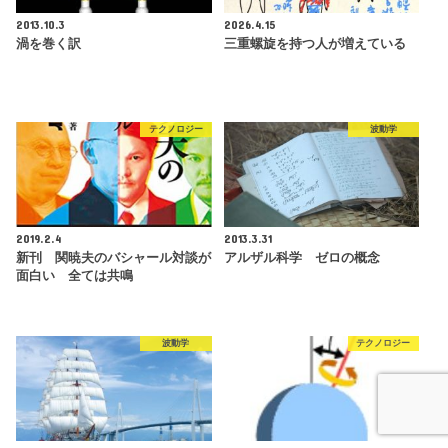
2013.10.3
2026.4.15
渦を巻く訳
三重螺旋を持つ人が増えている
テクノロジー
波動学
2019.2.4
2013.3.31
新刊 関暁夫のバシャール対談が
アルザル科学 ゼロの概念
面白い 全ては共鳴
波動学
テクノロジー