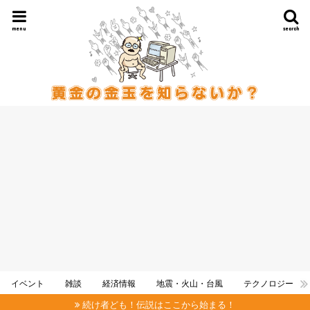
menu
search
イベント
雑談
経済情報
地震・火山・台風
テクノロジー
続け者ども！伝説はここから始まる！