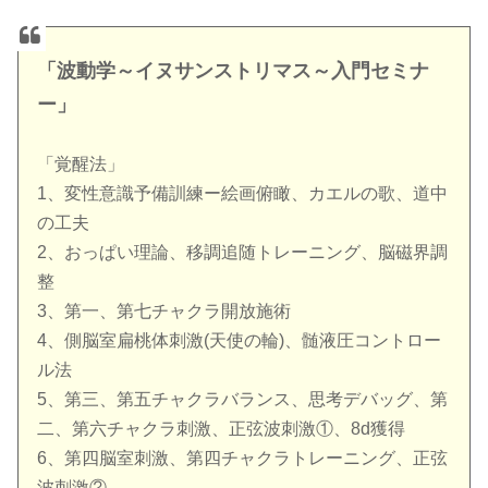
「波動学～イヌサンストリマス～入門セミナ
ー」
「覚醒法」
1、変性意識予備訓練ー絵画俯瞰、カエルの歌、道中
の工夫
2、おっぱい理論、移調追随トレーニング、脳磁界調
整
3、第一、第七チャクラ開放施術
4、側脳室扁桃体刺激(天使の輪)、髄液圧コントロー
ル法
5、第三、第五チャクラバランス、思考デバッグ、第
二、第六チャクラ刺激、正弦波刺激①、8d獲得
6、第四脳室刺激、第四チャクラトレーニング、正弦
波刺激②